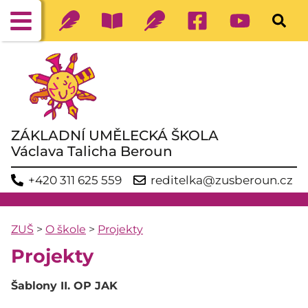
ZÁKLADNÍ UMĚLECKÁ ŠKOLA
Václava Talicha Beroun
+420 311 625 559
reditelka@zusberoun.cz
ZUŠ
>
O škole
>
Projekty
Projekty
Šablony II. OP JAK