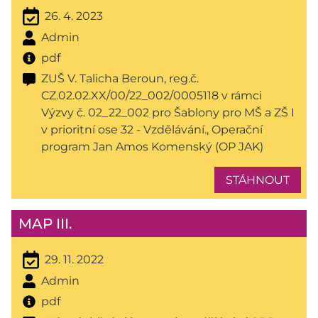
26. 4. 2023
Admin
pdf
ZUŠ V. Talicha Beroun, reg.č.
CZ.02.02.XX/00/22_002/0005118 v rámci
Výzvy č. 02_22_002 pro Šablony pro MŠ a ZŠ I
v prioritní ose 32 - Vzdělávání., Operační
program Jan Amos Komenský (OP JAK)
STÁHNOUT
MAP III.
29. 11. 2022
Admin
pdf