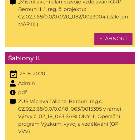
„Místní akční plán rozvoje vzdělávání ORP
Beroun III.“, reg. č. projektu:
CZ.02.3.68/0.0/0.0/20_082/0023004 (dále jen
MAP III.)
STÁHNOUT
Šablony II.
25. 8. 2020
Admin
pdf
ZUŠ Václava Talicha, Beroun, reg.č.
CZ.02.3.68/0.0/0.0/18_063/0015395 v rámci
Výzvy č. 02_18_063 ŠABLONY II., Operační
program Výzkum, vývoj a vzdělávání (OP
VVV)