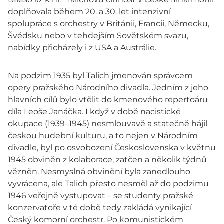
doplňovala během 20. a 30. let intenzivní
spolupráce s orchestry v Británii, Francii, Německu,
Švédsku nebo v tehdejším Sovětském svazu,
nabídky přicházely i z USA a Austrálie.
Na podzim 1935 byl Talich jmenován správcem
opery pražského Národního divadla. Jedním z jeho
hlavních cílů bylo vtělit do kmenového repertoáru
díla Leoše Janáčka. I když v době nacistické
okupace (1939–1945) nesmlouvavě a statečně hájil
českou hudební kulturu, a to nejen v Národním
divadle, byl po osvobození Československa v květnu
1945 obviněn z kolaborace, zatčen a několik týdnů
vězněn. Nesmyslná obvinění byla zanedlouho
vyvrácena, ale Talich přesto nesměl až do podzimu
1946 veřejně vystupovat – se studenty pražské
konzervatoře v té době tedy zakládá vynikající
Český komorní orchestr. Po komunistickém