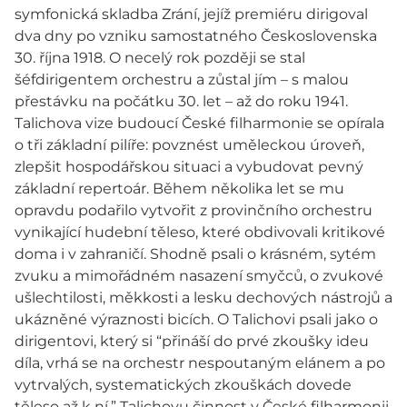
symfonická skladba Zrání, jejíž premiéru dirigoval
dva dny po vzniku samostatného Československa
30. října 1918. O necelý rok později se stal
šéfdirigentem orchestru a zůstal jím – s malou
přestávku na počátku 30. let – až do roku 1941.
Talichova vize budoucí České filharmonie se opírala
o tři základní pilíře: povznést uměleckou úroveň,
zlepšit hospodářskou situaci a vybudovat pevný
základní repertoár. Během několika let se mu
opravdu podařilo vytvořit z provinčního orchestru
vynikající hudební těleso, které obdivovali kritikové
doma i v zahraničí. Shodně psali o krásném, sytém
zvuku a mimořádném nasazení smyčců, o zvukové
ušlechtilosti, měkkosti a lesku dechových nástrojů a
ukázněné výraznosti bicích. O Talichovi psali jako o
dirigentovi, který si “přináší do prvé zkoušky ideu
díla, vrhá se na orchestr nespoutaným elánem a po
vytrvalých, systematických zkouškách dovede
těleso až k ní.” Talichovu činnost v České filharmonii