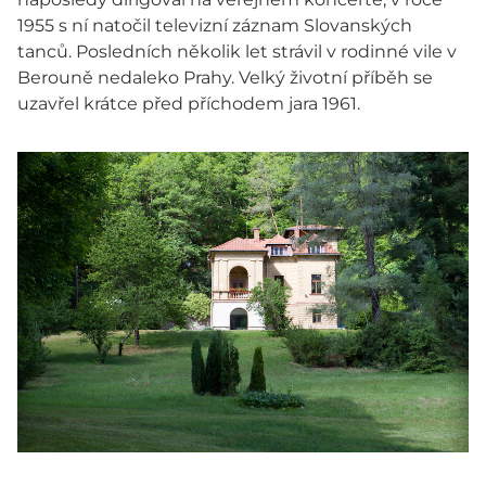
1955 s ní natočil televizní záznam Slovanských
tanců. Posledních několik let strávil v rodinné vile v
Berouně nedaleko Prahy. Velký životní příběh se
uzavřel krátce před příchodem jara 1961.