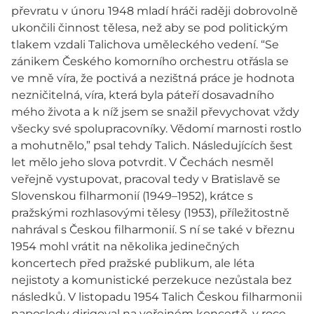
převratu v únoru 1948 mladí hráči raději dobrovolně
ukončili činnost tělesa, než aby se pod politickým
tlakem vzdali Talichova uměleckého vedení. “Se
zánikem Českého komorního orchestru otřásla se
ve mně víra, že poctivá a nezištná práce je hodnota
nezničitelná, víra, která byla páteří dosavadního
mého života a k níž jsem se snažil převychovat vždy
všecky své spolupracovníky. Vědomí marnosti rostlo
a mohutnělo,” psal tehdy Talich. Následujících šest
let mělo jeho slova potvrdit. V Čechách nesměl
veřejně vystupovat, pracoval tedy v Bratislavě se
Slovenskou filharmonií (1949–1952), krátce s
pražskými rozhlasovými tělesy (1953), příležitostně
nahrával s Českou filharmonií. S ní se také v březnu
1954 mohl vrátit na několika jedinečných
koncertech před pražské publikum, ale léta
nejistoty a komunistické perzekuce nezůstala bez
následků. V listopadu 1954 Talich Českou filharmonii
naposledy dirigoval na veřejném koncertě, v roce