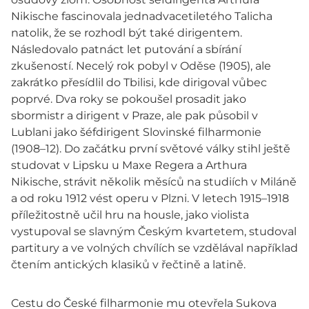
Nikische fascinovala jednadvacetiletého Talicha
natolik, že se rozhodl být také dirigentem.
Následovalo patnáct let putování a sbírání
zkušeností. Necelý rok pobyl v Oděse (1905), ale
zakrátko přesídlil do Tbilisi, kde dirigoval vůbec
poprvé. Dva roky se pokoušel prosadit jako
sbormistr a dirigent v Praze, ale pak působil v
Lublani jako šéfdirigent Slovinské filharmonie
(1908–12). Do začátku první světové války stihl ještě
studovat v Lipsku u Maxe Regera a Arthura
Nikische, strávit několik měsíců na studiích v Miláně
a od roku 1912 vést operu v Plzni. V letech 1915–1918
příležitostně učil hru na housle, jako violista
vystupoval se slavným Českým kvartetem, studoval
partitury a ve volných chvílích se vzdělával například
čtením antických klasiků v řečtině a latině.
Cestu do České filharmonie mu otevřela Sukova