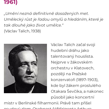
1961)
„Umění nezná definitivně dosažených met.
Umělecký růst je řadou omylů a hledáním, které je
tak dlouhé jako život umělce.“
(Václav Talich, 1938)
Václav Talich začal svoji
hudební dráhu jako
talentovaný houslista.
Nejprve v žákovském
orchestru v Klatovech,
později na Pražské
konzervatoři (1897–1903),
kde byl žákem proslulého
Otakara Ševčíka, a nakonec
působil jako koncertní
mistr v Berlínské filharmonii. Právě tam přišel
osudový zlom. Osobnost šéfdirigenta Arthura