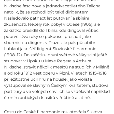
Nikische fascinovala jednadvacetiletého Talicha
natolik, že se rozhodl být také dirigentem.
Následovalo patnáct let putování a sbírání
zkušeností. Necelý rok pobyl v Oděse (1905), ale
zakrátko přesídlil do Tbilisi, kde dirigoval vůbec
poprvé. Dva roky se pokoušel prosadit jako
sbormistr a dirigent v Praze, ale pak působil v
Lublani jako šéfdirigent Slovinské filharmonie
(1908–12). Do začátku první světové války stihl ještě
studovat v Lipsku u Maxe Regera a Arthura
Nikische, strávit několik měsíců na studiích v Miláně
a od roku 1912 vést operu v Plzni. V letech 1915–1918
příležitostně učil hru na housle, jako violista
vystupoval se slavným Českým kvartetem, studoval
partitury a ve volných chvílích se vzdělával například
čtením antických klasiků v řečtině a latině.
Cestu do České filharmonie mu otevřela Sukova