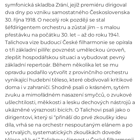
symfonická skladba Zrání, jejíž premiéru dirigoval
dva dny po vzniku samostatného Československa
30. října 1918. O necelý rok později se stal
šéfdirigentem orchestru a zůstal jím – s malou
přestávku na počátku 30. let – až do roku 1941.
Talichova vize budoucí České filharmonie se opírala
o tři základní pilíře: povznést uměleckou úroveň,
zlepšit hospodářskou situaci a vybudovat pevný
základní repertoár. Během několika let se mu
opravdu podařilo vytvořit z provinčního orchestru
vynikající hudební těleso, které obdivovali kritikové
doma i v zahraničí. Shodně psali o krásném, sytém
zvuku a mimořádném nasazení smyčců, o zvukové
ušlechtilosti, měkkosti a lesku dechových nástrojů a
ukázněné výraznosti bicích. O Talichovi psali jako o
dirigentovi, který si “přináší do prvé zkoušky ideu
díla, vrhá se na orchestr nespoutaným elánem a po
vytrvalých, systematických zkouškách dovede
těleso až k ní.” Talichovu činnost v České filharmonii