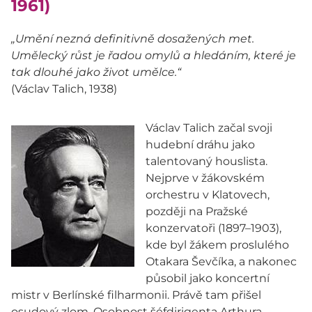
1961)
„Umění nezná definitivně dosažených met.
Umělecký růst je řadou omylů a hledáním, které je
tak dlouhé jako život umělce.“
(Václav Talich, 1938)
Václav Talich začal svoji
hudební dráhu jako
talentovaný houslista.
Nejprve v žákovském
orchestru v Klatovech,
později na Pražské
konzervatoři (1897–1903),
kde byl žákem proslulého
Otakara Ševčíka, a nakonec
působil jako koncertní
mistr v Berlínské filharmonii. Právě tam přišel
osudový zlom. Osobnost šéfdirigenta Arthura