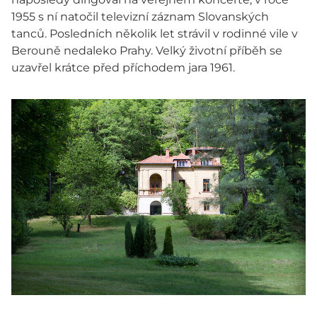
1955 s ní natočil televizní záznam Slovanských
tanců. Posledních několik let strávil v rodinné vile v
Berouně nedaleko Prahy. Velký životní příběh se
uzavřel krátce před příchodem jara 1961.