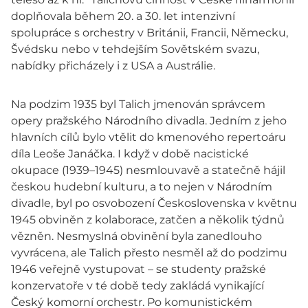
doplňovala během 20. a 30. let intenzivní
spolupráce s orchestry v Británii, Francii, Německu,
Švédsku nebo v tehdejším Sovětském svazu,
nabídky přicházely i z USA a Austrálie.
Na podzim 1935 byl Talich jmenován správcem
opery pražského Národního divadla. Jedním z jeho
hlavních cílů bylo vtělit do kmenového repertoáru
díla Leoše Janáčka. I když v době nacistické
okupace (1939–1945) nesmlouvavě a statečně hájil
českou hudební kulturu, a to nejen v Národním
divadle, byl po osvobození Československa v květnu
1945 obviněn z kolaborace, zatčen a několik týdnů
vězněn. Nesmyslná obvinění byla zanedlouho
vyvrácena, ale Talich přesto nesměl až do podzimu
1946 veřejně vystupovat – se studenty pražské
konzervatoře v té době tedy zakládá vynikající
Český komorní orchestr. Po komunistickém