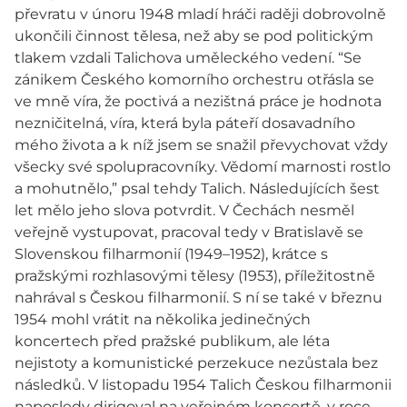
převratu v únoru 1948 mladí hráči raději dobrovolně
ukončili činnost tělesa, než aby se pod politickým
tlakem vzdali Talichova uměleckého vedení. “Se
zánikem Českého komorního orchestru otřásla se
ve mně víra, že poctivá a nezištná práce je hodnota
nezničitelná, víra, která byla páteří dosavadního
mého života a k níž jsem se snažil převychovat vždy
všecky své spolupracovníky. Vědomí marnosti rostlo
a mohutnělo,” psal tehdy Talich. Následujících šest
let mělo jeho slova potvrdit. V Čechách nesměl
veřejně vystupovat, pracoval tedy v Bratislavě se
Slovenskou filharmonií (1949–1952), krátce s
pražskými rozhlasovými tělesy (1953), příležitostně
nahrával s Českou filharmonií. S ní se také v březnu
1954 mohl vrátit na několika jedinečných
koncertech před pražské publikum, ale léta
nejistoty a komunistické perzekuce nezůstala bez
následků. V listopadu 1954 Talich Českou filharmonii
naposledy dirigoval na veřejném koncertě, v roce