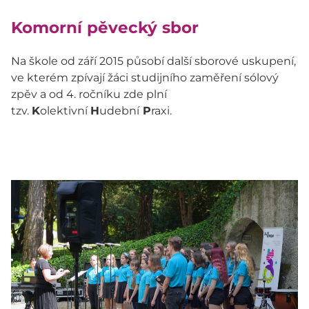
Komorní pěvecký sbor
Na škole od září 2015 působí další sborové uskupení,
ve kterém zpívají žáci studijního zaměření sólový
zpěv a od 4. ročníku zde plní
tzv.
K
olektivní
H
udební
P
raxi.