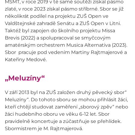
MŠMT, v roce 2019 v té samé soutěži získal pásmo
zlaté, v roce 2023 získal pásmo stříbrné. Sbor se již
několikrát podílel na projektu ZUŠ Open ve
Valdštejnské zahradě Senátu a ZUŠ Open v Litni.
Taktéž byl zapojen do školního projektu Missa
Brevis (2022) a spolupracoval se smyčcovým
amatérským orchestrem Musica Alternativa (2023).
Sbor pracuje pod vedením Martiny Rajtmajerové a
Kateřiny Medové.
„Meluzíny“
V září 2013 byl na ZUŠ založen druhý pěvecký sbor“
Meluzíny“. Do tohoto sboru se mohou přihlásit žáci,
kteří chtějí studovat zaměření „sborový zpěv“ nebo
žáci hudebního oboru ve věku 6-12 let. Sbor
pravidelně koncertuje a zúčastňuje se přehlídek.
Sbormistrem je M. Rajtmajerová.