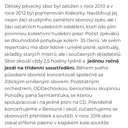
Dětský pěvecký sbor byl založen v roce 2010 a v
roce 2012 byl pojmenován Krákorky. Navštěvují jej
nejen žáci studijního zaměření sborový zpěv, ale i
žáci ostatních hudebních oddělení, kteří zde plní
povinnou kolektivní hudební praxi. Počet zpěváků
se dlouhodobě pohybuje kolem 35 členů. Ve svém
repertoáru má sbor lidové i umělé písně, spirituály,
skladby starých mistrů, ale i současných skladatelů.
Sbor zkouší vždy 2,5 hodiny týdně a
jednou ročně
jezdí na třídenní soustředění.
Během svého
působení sboristé koncertovali společně se
Zdickým smíšeným sborem, Podstatným
orchestrem, ODDechovkou, berounskou skupinou
Ponožky pana Semtamťuka, se kterou
spolupracoval i na jedné písni na CD. Pravidelně
koncertujeme v Berouně i okolí, zúčastňujeme se
sborových přehlídek a soutěží. V roce 2016 sbor
získal stříbrné pásmo v krajském kole soutěže