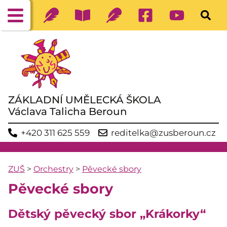
ZÁKLADNÍ UMĚLECKÁ ŠKOLA
Václava Talicha Beroun
+420 311 625 559
reditelka@zusberoun.cz
ZUŠ
>
Orchestry
>
Pěvecké sbory
Pěvecké sbory
Dětský pěvecký sbor „Krákorky“