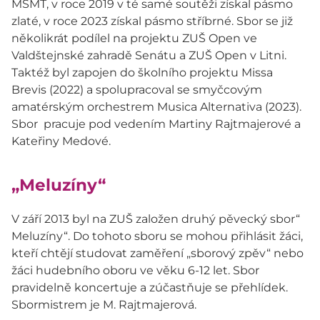
MŠMT, v roce 2019 v té samé soutěži získal pásmo
zlaté, v roce 2023 získal pásmo stříbrné. Sbor se již
několikrát podílel na projektu ZUŠ Open ve
Valdštejnské zahradě Senátu a ZUŠ Open v Litni.
Taktéž byl zapojen do školního projektu Missa
Brevis (2022) a spolupracoval se smyčcovým
amatérským orchestrem Musica Alternativa (2023).
Sbor pracuje pod vedením Martiny Rajtmajerové a
Kateřiny Medové.
„Meluzíny“
V září 2013 byl na ZUŠ založen druhý pěvecký sbor“
Meluzíny“. Do tohoto sboru se mohou přihlásit žáci,
kteří chtějí studovat zaměření „sborový zpěv“ nebo
žáci hudebního oboru ve věku 6-12 let. Sbor
pravidelně koncertuje a zúčastňuje se přehlídek.
Sbormistrem je M. Rajtmajerová.