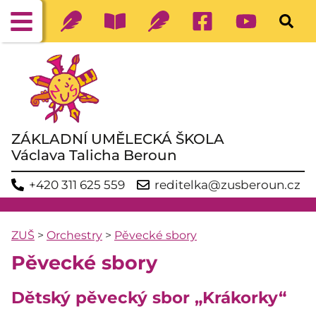
ZÁKLADNÍ UMĚLECKÁ ŠKOLA
Václava Talicha Beroun
+420 311 625 559
reditelka@zusberoun.cz
ZUŠ
>
Orchestry
>
Pěvecké sbory
Pěvecké sbory
Dětský pěvecký sbor „Krákorky“