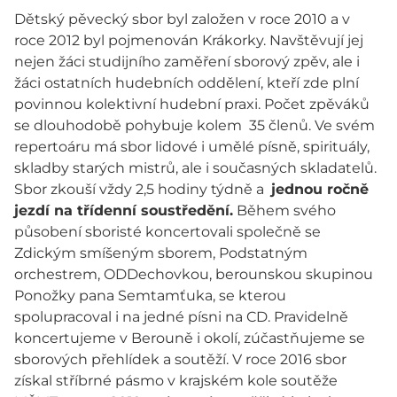
Dětský pěvecký sbor byl založen v roce 2010 a v
roce 2012 byl pojmenován Krákorky. Navštěvují jej
nejen žáci studijního zaměření sborový zpěv, ale i
žáci ostatních hudebních oddělení, kteří zde plní
povinnou kolektivní hudební praxi. Počet zpěváků
se dlouhodobě pohybuje kolem 35 členů. Ve svém
repertoáru má sbor lidové i umělé písně, spirituály,
skladby starých mistrů, ale i současných skladatelů.
Sbor zkouší vždy 2,5 hodiny týdně a
jednou ročně
jezdí na třídenní soustředění.
Během svého
působení sboristé koncertovali společně se
Zdickým smíšeným sborem, Podstatným
orchestrem, ODDechovkou, berounskou skupinou
Ponožky pana Semtamťuka, se kterou
spolupracoval i na jedné písni na CD. Pravidelně
koncertujeme v Berouně i okolí, zúčastňujeme se
sborových přehlídek a soutěží. V roce 2016 sbor
získal stříbrné pásmo v krajském kole soutěže