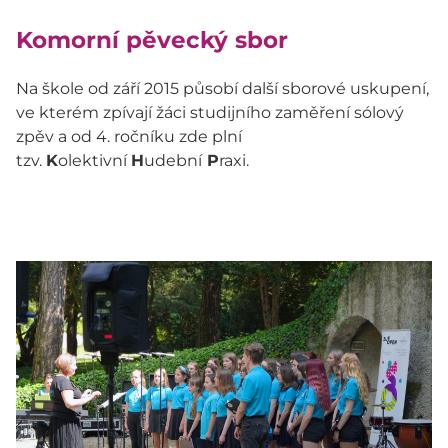
Komorní pěvecký sbor
Na škole od září 2015 působí další sborové uskupení,
ve kterém zpívají žáci studijního zaměření sólový
zpěv a od 4. ročníku zde plní
tzv.
K
olektivní
H
udební
P
raxi.