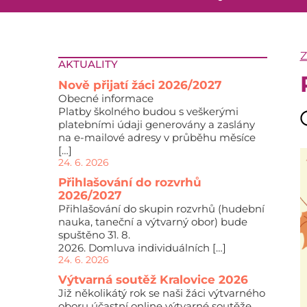
AKTUALITY
Nově přijatí žáci 2026/2027
Obecné informace
Platby školného budou s veškerými
platebními údaji generovány a zaslány
na e-mailové adresy v průběhu měsíce
[…]
24. 6. 2026
Přihlašování do rozvrhů
2026/2027
Přihlašování do skupin rozvrhů (hudební
nauka, taneční a výtvarný obor) bude
spuštěno 31. 8.
2026. Domluva individuálních […]
24. 6. 2026
Výtvarná soutěž Kralovice 2026
Již několikátý rok se naši žáci výtvarného
oboru účastní online výtvarné soutěže,