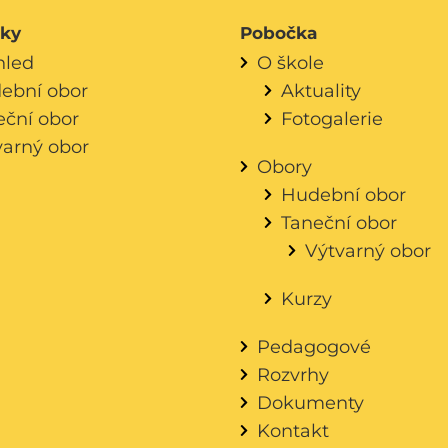
áky
Pobočka
hled
O škole
ební obor
Aktuality
eční obor
Fotogalerie
varný obor
Obory
Hudební obor
Taneční obor
Výtvarný obor
Kurzy
Pedagogové
Rozvrhy
Dokumenty
Kontakt