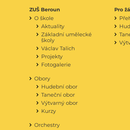
ZUŠ Beroun
Pro ž
O škole
Pře
Aktuality
Hud
Základní umělecké
Tan
školy
Výt
Václav Talich
Projekty
Fotogalerie
Obory
Hudební obor
Taneční obor
Výtvarný obor
Kurzy
Orchestry