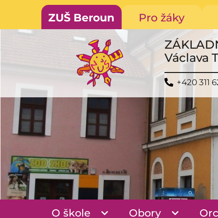
ZUŠ Beroun
Pro žáky
ZÁKLAD
Václava 
+420 311 6
O škole
Obory
Orc