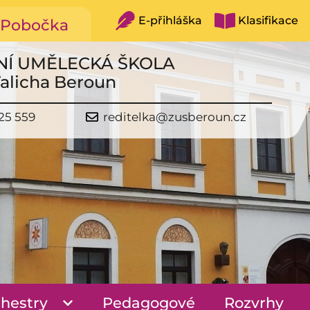
E-přihláška
Klasifikace
Pobočka
NÍ UMĚLECKÁ ŠKOLA
Talicha Beroun
25 559
reditelka@zusberoun.cz
hestry
Pedagogové
Rozvrhy