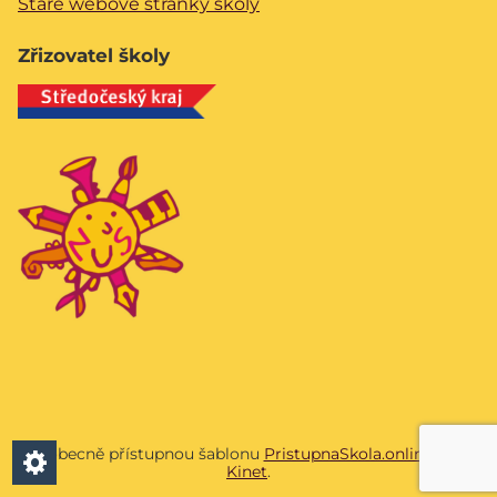
Staré webové stránky školy
Zřizovatel školy
Všeobecně přístupnou šablonu
PristupnaSkola.online
vyvíjí
Kinet
.