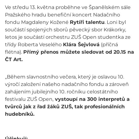
Ve středu 13. května proběhne ve Španělském sále
Pražského hradu benefiční koncert Nadačního
fondu Magdaleny Kožené
Rytíři talentu
. Loni byl
součástí spojených sborů pěvecký sbor Krákorky,
letos je součástí orchestru ZUŠ Open studentka ze
třídy Roberta Veselého
Klára Šejvlová
(příčná
flétna).
Přímý přenos můžete sledovat od 20.15 na
ČT Art.
„Během slavnostního večera, který je oslavou 10.
výročí založení našeho nadačního fondu a zároveň
zahájením jubilejního 10. ročníku celostátního
festivalu ZUŠ Open,
vystoupí na 300 interpretů a
tvůrců jak z řad žáků ZUŠ, tak profesionálních
hudebníků.
Účinkují: