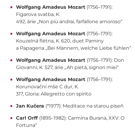
Wolfgang Amadeus Mozart
(1756–1791):
Figarova svatba, K.
492, árie „Non più andrai, farfallone amoroso“
Wolfgang Amadeus Mozart
(1756–1791):
Kouzelná flétna, K. 620, duet Paminy
a Papagena „Bei Männern, welche Liebe fühlen“
Wolfgang Amadeus Mozart
(1756–1791): Don
Giovanni, K. 527, árie „Ah pietà, signori miei“
Wolfgang Amadeus Mozart
(1756–1791):
Korunovační mše C dur, K.
317, Gloria: Allegretto con spirito
Jan Kučera
(*1977): Meditace na starou píseň
Carl Orff
(1895–1982): Carmina Burana, XXV: O
Fortuna“