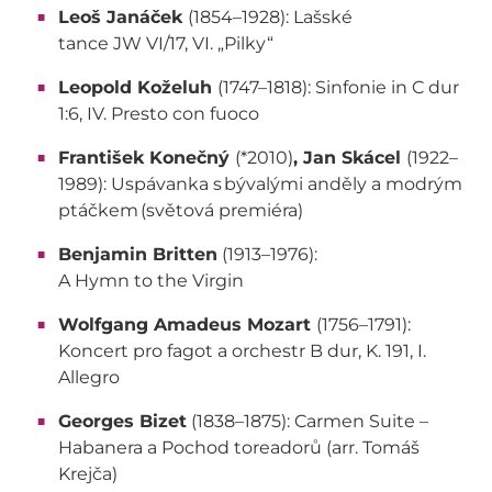
Leoš Janáček
(1854–1928): Lašské
tance JW VI/17, VI. „Pilky“
Leopold Koželuh
(1747–1818): Sinfonie in C dur
1:6, IV. Presto con fuoco
František Konečný
(*2010)
, Jan Skácel
(1922–
1989): Uspávanka s bývalými anděly a modrým
ptáčkem (světová premiéra)
Benjamin Britten
(1913–1976):
A Hymn to the Virgin
Wolfgang Amadeus Mozart
(1756–1791):
Koncert pro fagot a orchestr B dur, K. 191, I.
Allegro
Georges Bizet
(1838–1875): Carmen Suite –
Habanera a Pochod toreadorů (arr. Tomáš
Krejča)