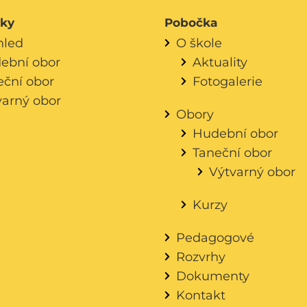
áky
Pobočka
hled
O škole
ební obor
Aktuality
eční obor
Fotogalerie
varný obor
Obory
Hudební obor
Taneční obor
Výtvarný obor
Kurzy
Pedagogové
Rozvrhy
Dokumenty
Kontakt