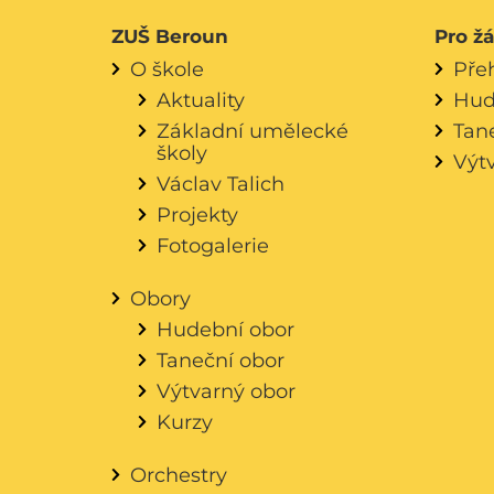
ZUŠ Beroun
Pro ž
O škole
Pře
Aktuality
Hud
Základní umělecké
Tan
školy
Výt
Václav Talich
Projekty
Fotogalerie
Obory
Hudební obor
Taneční obor
Výtvarný obor
Kurzy
Orchestry