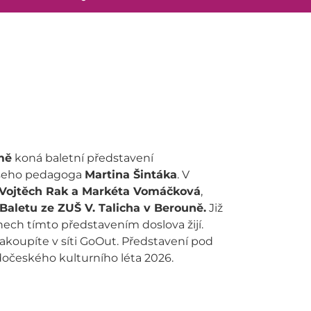
amě
koná baletní představení
našeho pedagoga
Martina Šintáka
. V
Vojtěch Rak a Markéta Vomáčková
,
Baletu ze ZUŠ V. Talicha v Berouně.
Již
nech tímto představením doslova žijí.
akoupíte v síti GoOut. Představení pod
dočeského kulturního léta 2026.