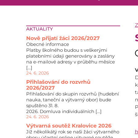
AKTUALITY
Nově přijatí žáci 2026/2027
Obecné informace
Platby školného budou s veškerými
platebními údaji generovány a zaslány
na e-mailové adresy v průběhu měsíce
[…]
V
24. 6. 2026
D
Přihlašování do rozvrhů
k
2026/2027
t
Přihlašování do skupin rozvrhů (hudební
nauka, taneční a výtvarný obor) bude
n
spuštěno 31. 8.
P
2026. Domluva individuálních […]
š
24. 6. 2026
Výtvarná soutěž Kralovice 2026
Již několikátý rok se naši žáci výtvarného
h
oboru účastní online výtvarné soutěže,