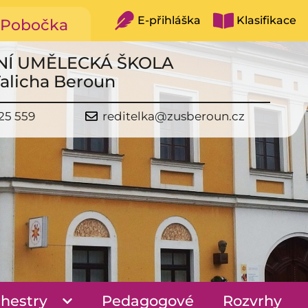
E-přihláška
Klasifikace
Pobočka
NÍ UMĚLECKÁ ŠKOLA
Talicha Beroun
25 559
reditelka@zusberoun.cz
hestry
Pedagogové
Rozvrhy