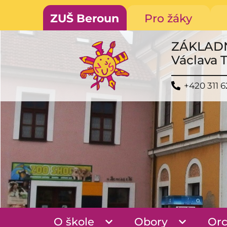
ZUŠ Beroun
Pro žáky
ZÁKLAD
Václava 
+420 311 6
O škole
Obory
Orc