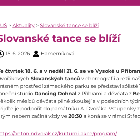
ZUŠ
>
Aktuality
>
Slovanské tance se blíží
Slovanské tance se blíží
15. 6. 2026
Hamerníková
e čtvrtek 18. 6. a v neděli 21. 6. se ve Vysoké u Příbr
vořákových
Slovanských tanců
v choreografii a režii 
rásném prostředí zámeckého parku se představí sólisté
aneční studio
Dancing Dohnal
z Příbrami a děvčata z
Be
ěkolik měsíců děvčata pilně zkoušejí a v posledních týd
řijďte je podpořit do památníku A. Dvořáka. Vstupenky z
irým nebem začíná vždy ve
20:30
a koná se v rámci Stře
ttps://antonindvorak.cz/kulturni-akce/program/