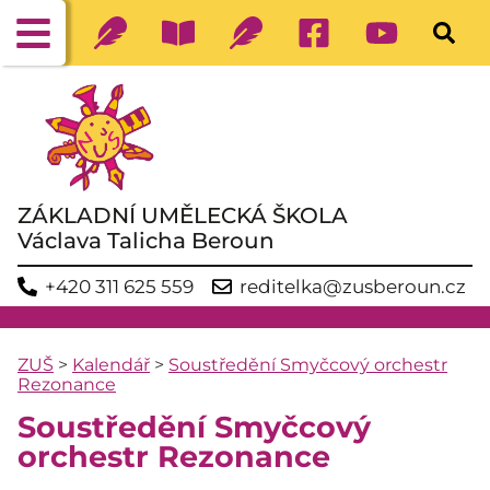
ZÁKLADNÍ UMĚLECKÁ ŠKOLA
Václava Talicha Beroun
+420 311 625 559
reditelka@zusberoun.cz
ZUŠ
>
Kalendář
>
Soustředění Smyčcový orchestr
Rezonance
Soustředění Smyčcový
orchestr Rezonance