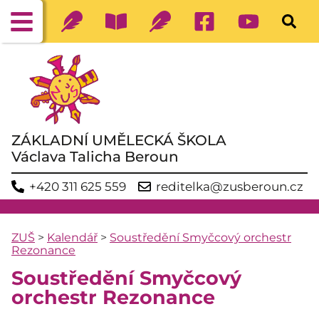
ZÁKLADNÍ UMĚLECKÁ ŠKOLA
Václava Talicha Beroun
+420 311 625 559
reditelka@zusberoun.cz
ZUŠ
>
Kalendář
>
Soustředění Smyčcový orchestr
Rezonance
Soustředění Smyčcový
orchestr Rezonance