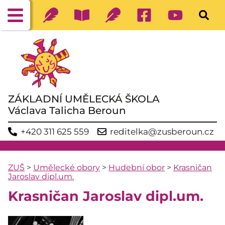
ZÁKLADNÍ UMĚLECKÁ ŠKOLA
Václava Talicha Beroun
+420 311 625 559
reditelka@zusberoun.cz
ZUŠ
>
Umělecké obory
>
Hudební obor
>
Krasničan
Jaroslav dipl.um.
Krasničan Jaroslav dipl.um.