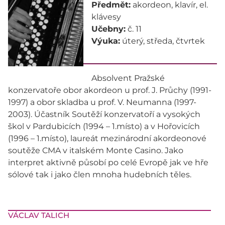
Předmět:
akordeon, klavír, el.
klávesy
Učebny:
č. 11
Výuka:
úterý, středa, čtvrtek
Absolvent Pražské
konzervatoře obor akordeon u prof. J. Průchy (1991-
1997) a obor skladba u prof. V. Neumanna (1997-
2003). Účastník Soutěží konzervatoří a vysokých
škol v Pardubicích (1994 – 1.místo) a v Hořovicích
(1996 – 1.místo), laureát mezinárodní akordeonové
soutěže CMA v italském Monte Casino. Jako
interpret aktivně působí po celé Evropě jak ve hře
sólové tak i jako člen mnoha hudebních těles.
VÁCLAV TALICH