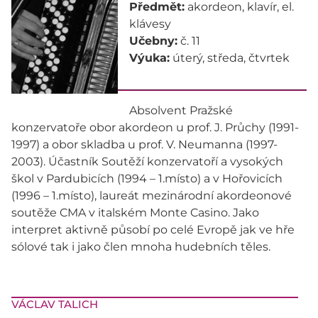
Předmět:
akordeon, klavír, el.
klávesy
Učebny:
č. 11
Výuka:
úterý, středa, čtvrtek
Absolvent Pražské
konzervatoře obor akordeon u prof. J. Průchy (1991-
1997) a obor skladba u prof. V. Neumanna (1997-
2003). Účastník Soutěží konzervatoří a vysokých
škol v Pardubicích (1994 – 1.místo) a v Hořovicích
(1996 – 1.místo), laureát mezinárodní akordeonové
soutěže CMA v italském Monte Casino. Jako
interpret aktivně působí po celé Evropě jak ve hře
sólové tak i jako člen mnoha hudebních těles.
VÁCLAV TALICH