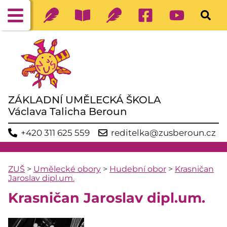
ZÁKLADNÍ UMĚLECKÁ ŠKOLA
Václava Talicha Beroun
+420 311 625 559
reditelka@zusberoun.cz
ZUŠ
>
Umělecké obory
>
Hudební obor
>
Krasničan
Jaroslav dipl.um.
Krasničan Jaroslav dipl.um.