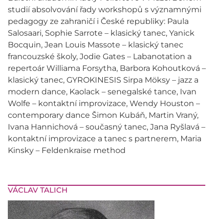
studií absolvování řady workshopů s významnými
pedagogy ze zahraničí i České republiky: Paula
Salosaari, Sophie Sarrote – klasický tanec, Yanick
Bocquin, Jean Louis Massote – klasický tanec
francouzské školy, Jodie Gates – Labanotation a
repertoár Williama Forsytha, Barbora Kohoutková –
klasický tanec, GYROKINESIS Sirpa Möksy – jazz a
modern dance, Kaolack – senegalské tance, Ivan
Wolfe – kontaktní improvizace, Wendy Houston –
contemporary dance Šimon Kubáň, Martin Vraný,
Ivana Hannichová – současný tanec, Jana Ryšlavá –
kontaktní improvizace a tanec s partnerem, Maria
Kinsky – Feldenkraise method
VÁCLAV TALICH