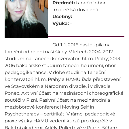
Předmět:
taneční obor
|mateřská dovolená
Učebny:
–
Výuka:
–
Od 1. 1. 2016 nastoupila na
taneční oddělení naší školy. V letech 2004-2012
studium na Taneční konzervatoři hl. m. Prahy; 2013-
2016 bakalářské studium tanečního umění, obor
pedagogika tance. V době studií na Taneční
konzervatoři hl. m. Prahy a HAMU řada představení
ve Stavovském a Národním divadle, i v divadle
Ponec. Aktivní účast na Mezinárodní choreografické
soutěži v Plzni. Pasivní účast na mezinárodní a
mezioborové konferenci Moving Self in
Psychotherapy – certifikát. V rámci pedagogické
praxe výuky HAMU vedení kurzů pro dospělé v
Baletní akademii Adély Pollertové v Praze. Během