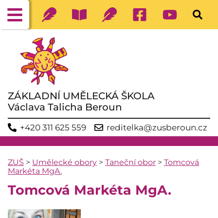
ZÁKLADNÍ UMĚLECKÁ ŠKOLA
Václava Talicha Beroun
+420 311 625 559
reditelka@zusberoun.cz
ZUŠ
>
Umělecké obory
>
Taneční obor
>
Tomcová
Markéta MgA.
Tomcová Markéta MgA.