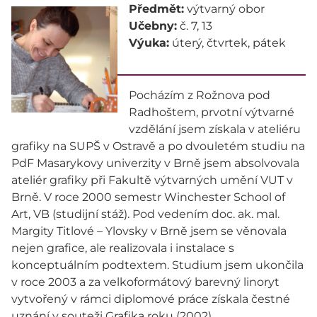
Předmět:
výtvarný obor
Učebny:
č. 7, 13
Výuka:
úterý, čtvrtek, pátek
Pocházím z Rožnova pod
Radhoštem, prvotní výtvarné
vzdělání jsem získala v ateliéru
grafiky na SUPŠ v Ostravě a po dvouletém studiu na
PdF Masarykovy univerzity v Brně jsem absolvovala
ateliér grafiky při Fakultě výtvarných umění VUT v
Brně. V roce 2000 semestr Winchester School of
Art, VB (studijní stáž). Pod vedením doc. ak. mal.
Margity Titlové – Ylovsky v Brně jsem se věnovala
nejen grafice, ale realizovala i instalace s
konceptuálním podtextem. Studium jsem ukončila
v roce 2003 a za velkoformátový barevný linoryt
vytvořený v rámci diplomové práce získala čestné
uznání v souteži Grafika roku (2002).