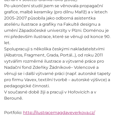
Po ukončení studií jsem se věnovala propagační
grafice, malbě keramiky (pro dílnu Maříž) a v letech
2005–2007 působila jako odborná asistentka
ateliéru ilustrace a grafiky na Fakultě designu a
umění Západočeské univerzity v Plzni. Doménou je
mi především ilustrace, které se věnuji od konce 90.
let.
Spolupracuji s několika českými nakladatelstvími
(Albatros, Fragment, Grada, Portál…), od roku 2011
vytvářím rozměrné ilustrace a výtvarné práce pro
Nadační fond Zdeňky Žádníkové– Volencové a
věnuji se i další výtvarné práci (např. autorské tapety
pro firmu Vavex, textilní tvorbě – autorské výšivce) a
pedagogické činnosti.
V současné době žiji a pracuji v Hořovicích a v
Berouně.
Portfolio:
http://ilustracemagdaveverkova.cz/