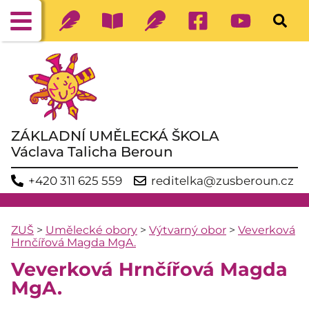
ZÁKLADNÍ UMĚLECKÁ ŠKOLA
Václava Talicha Beroun
+420 311 625 559
reditelka@zusberoun.cz
ZUŠ
>
Umělecké obory
>
Výtvarný obor
>
Veverková
Hrnčířová Magda MgA.
Veverková Hrnčířová Magda
MgA.