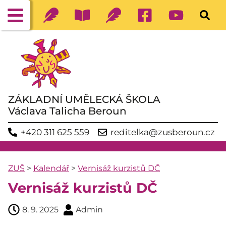
ZÁKLADNÍ UMĚLECKÁ ŠKOLA
Václava Talicha Beroun
+420 311 625 559
reditelka@zusberoun.cz
ZUŠ
>
Kalendář
>
Vernisáž kurzistů DČ
Vernisáž kurzistů DČ
8. 9. 2025
Admin