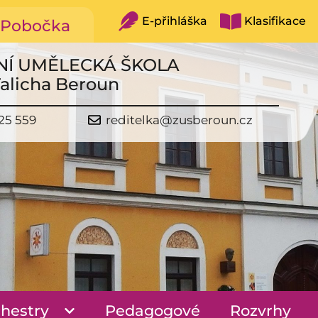
E-přihláška
Klasifikace
Pobočka
NÍ UMĚLECKÁ ŠKOLA
Talicha Beroun
25 559
reditelka@zusberoun.cz
hestry
Pedagogové
Rozvrhy