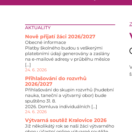
AKTUALITY
Nově přijatí žáci 2026/2027
Obecné informace
Platby školného budou s veškerými
platebními údaji generovány a zaslány
na e-mailové adresy v průběhu měsíce
[…]
V
24. 6. 2026
š
Přihlašování do rozvrhů
2026/2027
Přihlašování do skupin rozvrhů (hudební
nauka, taneční a výtvarný obor) bude
spuštěno 31. 8.
2026. Domluva individuálních […]
24. 6. 2026
Výtvarná soutěž Kralovice 2026
Již několikátý rok se naši žáci výtvarného
oboru účastní online výtvarné soutěže,