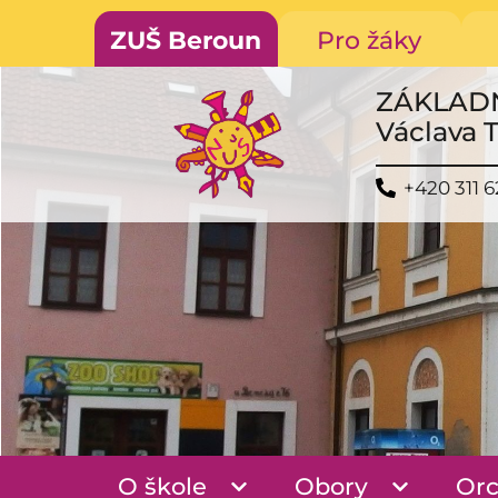
ZUŠ Beroun
Pro žáky
ZÁKLAD
Václava 
+420 311 6
O škole
Obory
Orc