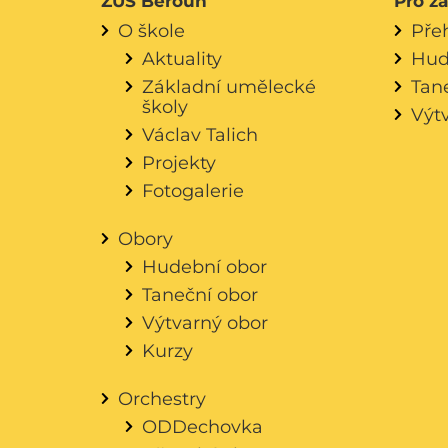
ZUŠ Beroun
Pro ž
O škole
Pře
Aktuality
Hud
Základní umělecké
Tan
školy
Výt
Václav Talich
Projekty
Fotogalerie
Obory
Hudební obor
Taneční obor
Výtvarný obor
Kurzy
Orchestry
ODDechovka