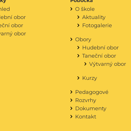
áky
Pobočka
hled
O škole
ební obor
Aktuality
eční obor
Fotogalerie
varný obor
Obory
Hudební obor
Taneční obor
Výtvarný obor
Kurzy
Pedagogové
Rozvrhy
Dokumenty
Kontakt