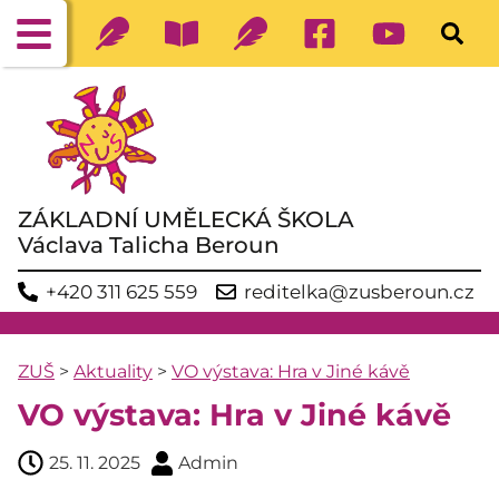
ZÁKLADNÍ UMĚLECKÁ ŠKOLA
Václava Talicha Beroun
+420 311 625 559
reditelka@zusberoun.cz
ZUŠ
>
Aktuality
>
VO výstava: Hra v Jiné kávě
VO výstava: Hra v Jiné kávě
25. 11. 2025
Admin