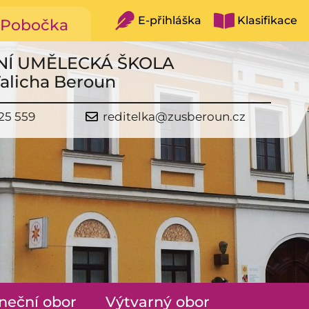
E-přihláška
Klasifikace
Pobočka
NÍ UMĚLECKÁ ŠKOLA
Talicha Beroun
25 559
reditelka@zusberoun.cz
neční obor
Výtvarný obor