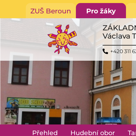
ZUŠ Beroun
Pro žáky
ZÁKLAD
Václava 
+420 311 6
Přehled
Hudební obor
Ta