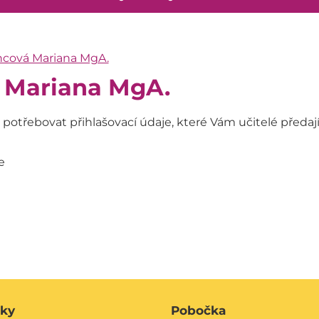
ncová Mariana MgA.
 Mariana MgA.
otřebovat přihlašovací údaje, které Vám učitelé předají
e
áky
Pobočka