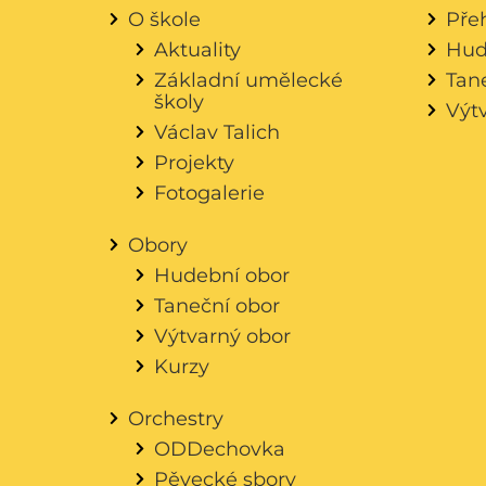
O škole
Pře
Aktuality
Hud
Základní umělecké
Tan
školy
Výt
Václav Talich
Projekty
Fotogalerie
Obory
Hudební obor
Taneční obor
Výtvarný obor
Kurzy
Orchestry
ODDechovka
Pěvecké sbory