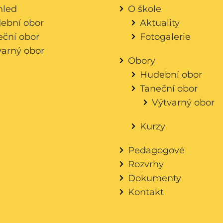
hled
O škole
ební obor
Aktuality
eční obor
Fotogalerie
varný obor
Obory
Hudební obor
Taneční obor
Výtvarný obor
Kurzy
Pedagogové
Rozvrhy
Dokumenty
Kontakt