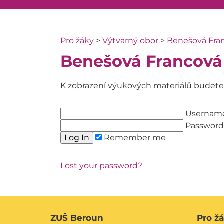
Pro žáky
>
Výtvarný obor
>
Benešová Fra
Benešová Francová
K zobrazení výukových materiálů budete p
Usernam
Password
Remember me
Lost your password?
ZUŠ Beroun
Pro ž