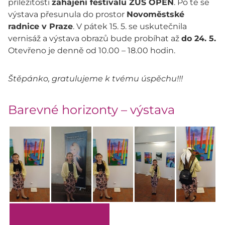
příležitosti
zahájení festivalu ZUŠ OPEN
. Po té se
výstava přesunula do prostor
Novoměstské
radnice v Praze
. V pátek 15. 5. se uskutečnila
vernisáž a výstava obrazů bude probíhat až
do 24. 5.
Otevřeno je denně od 10.00 – 18.00 hodin.
Štěpánko, gratulujeme k tvému úspěchu!!!
Barevné horizonty – výstava