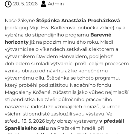
20. 5. 2026
Admin
Naše žákyně
Štěpánka Anastázia Procházková
(pedagog Mgr. Eva Kadlecová, pobočka Zdice) byla
vybrána do stipendijního programu
Barevné
horizonty
již na podzim minulého roku. Mladí
výtvarníci se o víkendech setkávali s lektorem a
výtvarníkem Davidem Hanvaldem, pod jehož
dohledem si mladí výtvarníci prošli celým procesem
vzniku obrazu od návrhu až ke konečnému
výtvarnému dílu. Štěpánka se tohoto programu,
který proběhl pod záštitou Nadačního fondu
Magdaleny Kožené, zúčastnila jako vůbec nejmladší
stipendistka. Na závěr půlročního pracovního
nasazení a radosti ze vznikajících obrazů, si určitě
všichni stipendisté zasloužili svou výstavu. Ve
středu 13. 5. 2026 byly obrazy vystaveny
v předsálí
Španělského sálu
na Pražském hradě, při