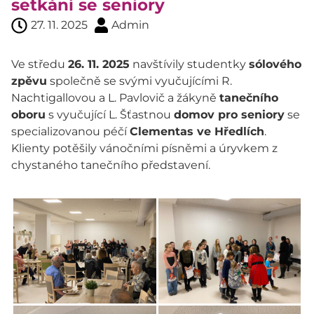
setkání se seniory
27. 11. 2025
Admin
Ve středu
26. 11. 2025
navštívily studentky
sólového
zpěvu
společně se svými vyučujícími R.
Nachtigallovou a L. Pavlovič a žákyně
tanečního
oboru
s vyučující L. Šťastnou
domov pro seniory
se
specializovanou péčí
Clementas ve Hředlích
.
Klienty potěšily vánočními písněmi a úryvkem z
chystaného tanečního představení.