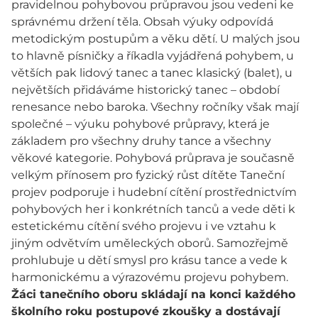
pravidelnou pohybovou průpravou jsou vedeni ke
správnému držení těla. Obsah výuky odpovídá
metodickým postupům a věku dětí. U malých jsou
to hlavně písničky a říkadla vyjádřená pohybem, u
větších pak lidový tanec a tanec klasický (balet), u
největších přidáváme historický tanec – období
renesance nebo baroka. Všechny ročníky však mají
společné – výuku pohybové průpravy, která je
základem pro všechny druhy tance a všechny
věkové kategorie. Pohybová průprava je současně
velkým přínosem pro fyzický růst dítěte Taneční
projev podporuje i hudební cítění prostřednictvím
pohybových her i konkrétních tanců a vede děti k
estetickému cítění svého projevu i ve vztahu k
jiným odvětvím uměleckých oborů. Samozřejmě
prohlubuje u dětí smysl pro krásu tance a vede k
harmonickému a výrazovému projevu pohybem.
Žáci tanečního oboru skládají na konci každého
školního roku postupové zkoušky a dostávají