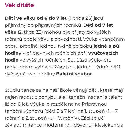
Věk dítěte
Děti ve věku od 6 do 7
let
(1. třída ZŠ) jsou
přijímány do přípravných ročníků.
Děti od 7 let
věku
(2. třída ZŠ) mohou být přijaty do vyšších
ročníků podle věku a dovedností. Výuka v tanečním
oboru probíhá jednou týdně po dobu
jedné a půl
hodiny
v přípravných ročnících a
tří vyučovacích
hodin
ve vyšších ročnících. Součástí výuky pro
pedagogem vybrané žáky jsou jednou týdně další
dvě vyučovací hodiny
Baletní soubor
.
Studiu tance se na naší škole věnují děti, které mají
nejen radost z pohybu, ale i taneční nadání a talent
již od 6 let. Výuka je rozdělena na Přípravnou
taneční výchovu (děti 6 a 7 let), na 1. stupeň (1. – 7.
ročník) a 2. stupeň (I. – IV. ročník). Žáci se učí
základům tance moderního, lidového i klasického a