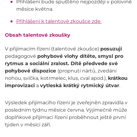
Přihlášení bude spuštěno nejpozději v polovině
měsíce května.
Přihlášení k talentové zkoušce zde.
Obsah talentové zkoušky
V přijímacím řízení (talentové zkoušce)
posuzují
pedagogové
pohybové vlohy dítěte, smysl pro
rytmus a sociální zralost. Dítě předvede své
pohybové dispozice
(propnutí nártů, zvedání
nohou, svíčka, kotrmelec, klus, cval apod.),
krátkou
improvizaci
a
vytleská krátký rytmický útvar
.
Výsledek přijímacího řízení je zveřejněn zpravidla v
posledním týdnu měsíce června. Výjimečně může
doplňkové přijímací řízení proběhnout ještě první
týden v měsíci září.