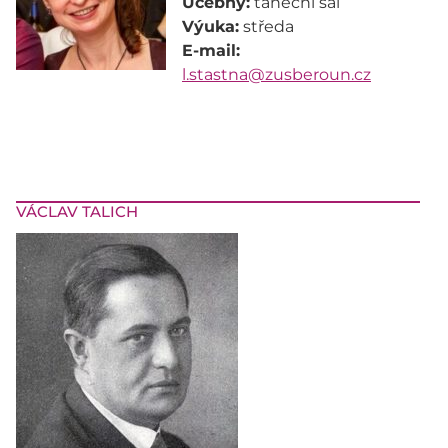
Učebny:
Výuka:
E-mail:
l.stastna@zusberoun.cz
VÁCLAV TALICH