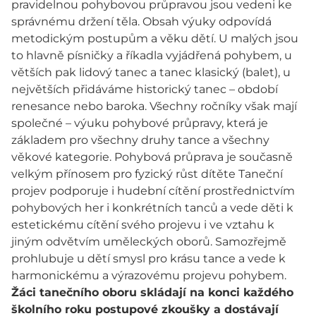
pravidelnou pohybovou průpravou jsou vedeni ke
správnému držení těla. Obsah výuky odpovídá
metodickým postupům a věku dětí. U malých jsou
to hlavně písničky a říkadla vyjádřená pohybem, u
větších pak lidový tanec a tanec klasický (balet), u
největších přidáváme historický tanec – období
renesance nebo baroka. Všechny ročníky však mají
společné – výuku pohybové průpravy, která je
základem pro všechny druhy tance a všechny
věkové kategorie. Pohybová průprava je současně
velkým přínosem pro fyzický růst dítěte Taneční
projev podporuje i hudební cítění prostřednictvím
pohybových her i konkrétních tanců a vede děti k
estetickému cítění svého projevu i ve vztahu k
jiným odvětvím uměleckých oborů. Samozřejmě
prohlubuje u dětí smysl pro krásu tance a vede k
harmonickému a výrazovému projevu pohybem.
Žáci tanečního oboru skládají na konci každého
školního roku postupové zkoušky a dostávají