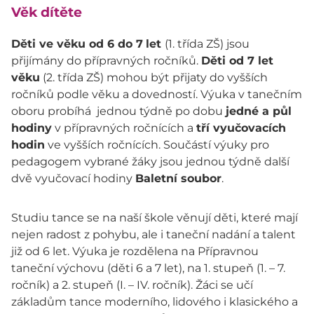
Věk dítěte
Děti ve věku od 6 do 7
let
(1. třída ZŠ) jsou
přijímány do přípravných ročníků.
Děti od 7 let
věku
(2. třída ZŠ) mohou být přijaty do vyšších
ročníků podle věku a dovedností. Výuka v tanečním
oboru probíhá jednou týdně po dobu
jedné a půl
hodiny
v přípravných ročnících a
tří vyučovacích
hodin
ve vyšších ročnících. Součástí výuky pro
pedagogem vybrané žáky jsou jednou týdně další
dvě vyučovací hodiny
Baletní soubor
.
Studiu tance se na naší škole věnují děti, které mají
nejen radost z pohybu, ale i taneční nadání a talent
již od 6 let. Výuka je rozdělena na Přípravnou
taneční výchovu (děti 6 a 7 let), na 1. stupeň (1. – 7.
ročník) a 2. stupeň (I. – IV. ročník). Žáci se učí
základům tance moderního, lidového i klasického a