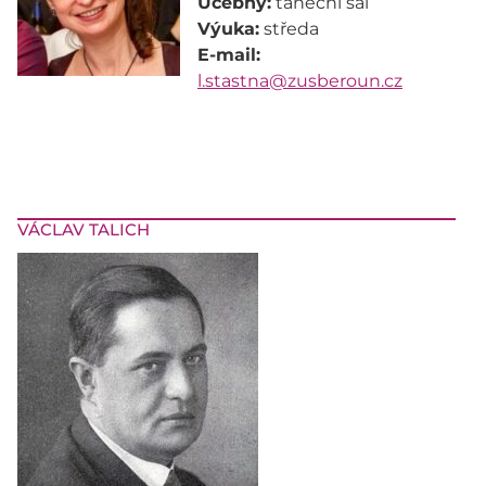
Učebny:
Výuka:
E-mail:
l.stastna@zusberoun.cz
VÁCLAV TALICH