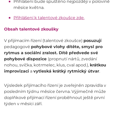
Přihlášení bude spuštěno nejpozději v polovině
měsíce května.
Přihlášení k talentové zkoušce zde.
Obsah talentové zkoušky
V přijímacím řízení (talentové zkoušce)
posuzují
pedagogové
pohybové vlohy dítěte, smysl pro
rytmus a sociální zralost. Dítě předvede své
pohybové dispozice
(propnutí nártů, zvedání
nohou, svíčka, kotrmelec, klus, cval apod.),
krátkou
improvizaci
a
vytleská krátký rytmický útvar
.
Výsledek přijímacího řízení je zveřejněn zpravidla v
posledním týdnu měsíce června. Výjimečně může
doplňkové přijímací řízení proběhnout ještě první
týden v měsíci září.