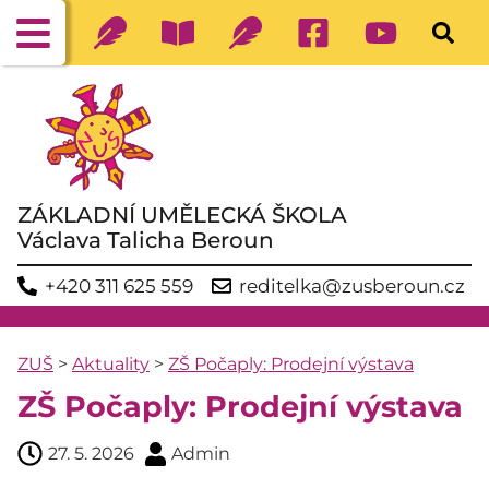
ZÁKLADNÍ UMĚLECKÁ ŠKOLA
Václava Talicha Beroun
+420 311 625 559
reditelka@zusberoun.cz
ZUŠ
>
Aktuality
>
ZŠ Počaply: Prodejní výstava
ZŠ Počaply: Prodejní výstava
27. 5. 2026
Admin