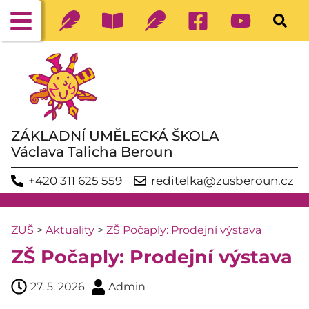
ZÁKLADNÍ UMĚLECKÁ ŠKOLA
Václava Talicha Beroun
+420 311 625 559
reditelka@zusberoun.cz
ZUŠ
>
Aktuality
>
ZŠ Počaply: Prodejní výstava
ZŠ Počaply: Prodejní výstava
27. 5. 2026
Admin