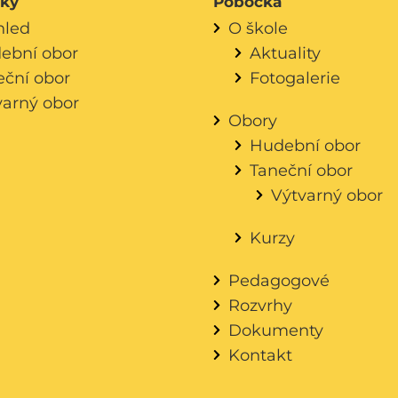
áky
Pobočka
hled
O škole
ební obor
Aktuality
eční obor
Fotogalerie
varný obor
Obory
Hudební obor
Taneční obor
Výtvarný obor
Kurzy
Pedagogové
Rozvrhy
Dokumenty
Kontakt