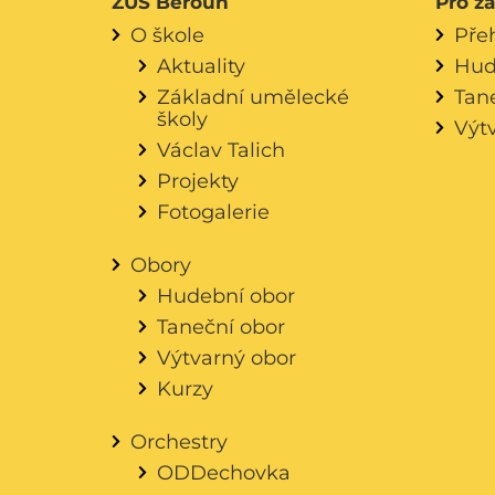
ZUŠ Beroun
Pro ž
O škole
Pře
Aktuality
Hud
Základní umělecké
Tan
školy
Výt
Václav Talich
Projekty
Fotogalerie
Obory
Hudební obor
Taneční obor
Výtvarný obor
Kurzy
Orchestry
ODDechovka