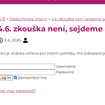
UŠ
>
Oddechovka: interní
>
4.6. zkouška není, sejdeme se
4.6. zkouška není, sejdeme s
3. 6. 2026
oto je stránka určena pro interní potřeby. Pro zobrazení je
Username
Password
Remember me
ost your password?