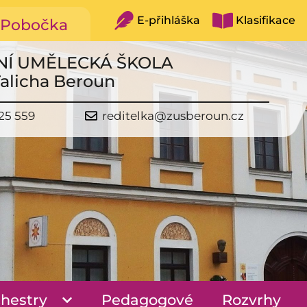
E-přihláška
Klasifikace
Pobočka
NÍ UMĚLECKÁ ŠKOLA
Talicha Beroun
25 559
reditelka@zusberoun.cz
hestry
Pedagogové
Rozvrhy