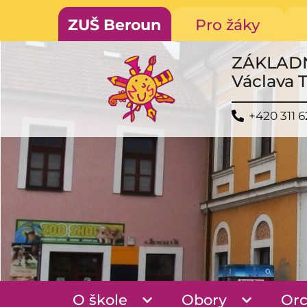
ZUŠ Beroun
Pro žáky
ZÁKLAD
Václava 
+420 311 6
O škole
Obory
Orc