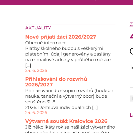
Z
AKTUALITY
Nově přijatí žáci 2026/2027
Obecné informace
Platby školného budou s veškerými
platebními údaji generovány a zaslány
na e-mailové adresy v průběhu měsíce
[…]
T
24. 6. 2026
Přihlašování do rozvrhů
2026/2027
Přihlašování do skupin rozvrhů (hudební
nauka, taneční a výtvarný obor) bude
spuštěno 31. 8.
2026. Domluva individuálních […]
24. 6. 2026
L
Výtvarná soutěž Kralovice 2026
Již několikátý rok se naši žáci výtvarného
oboru účastní online výtvarné soutěže,