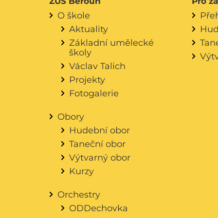
ZUŠ Beroun
Pro ž
O škole
Pře
Aktuality
Hud
Základní umělecké
Tan
školy
Výt
Václav Talich
Projekty
Fotogalerie
Obory
Hudební obor
Taneční obor
Výtvarný obor
Kurzy
Orchestry
ODDechovka