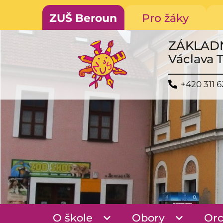
ZUŠ Beroun
Pro žáky
ZÁKLAD
Václava 
+420 311 6
O škole
Obory
Orc