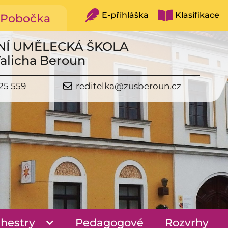
E-přihláška
Klasifikace
Pobočka
NÍ UMĚLECKÁ ŠKOLA
Talicha Beroun
25 559
reditelka@zusberoun.cz
hestry
Pedagogové
Rozvrhy