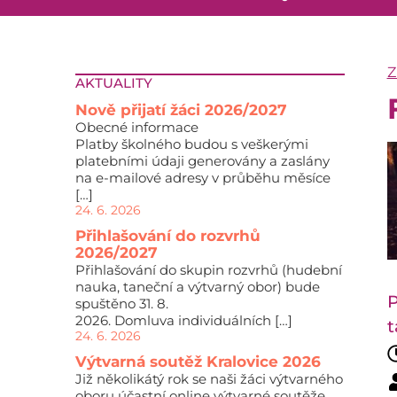
Z
AKTUALITY
Nově přijatí žáci 2026/2027
Obecné informace
Platby školného budou s veškerými
platebními údaji generovány a zaslány
na e-mailové adresy v průběhu měsíce
[…]
24. 6. 2026
Přihlašování do rozvrhů
2026/2027
Přihlašování do skupin rozvrhů (hudební
nauka, taneční a výtvarný obor) bude
P
spuštěno 31. 8.
2026. Domluva individuálních […]
t
24. 6. 2026
Výtvarná soutěž Kralovice 2026
Již několikátý rok se naši žáci výtvarného
oboru účastní online výtvarné soutěže,