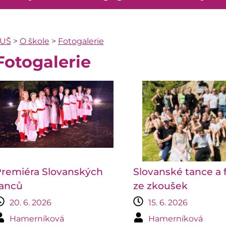
UŠ
>
O škole
>
Fotogalerie
Fotogalerie
remiéra Slovanských
Slovanské tance a 
anců
ze zkoušek
20. 6. 2026
15. 6. 2026
Hamerníková
Hamerníková