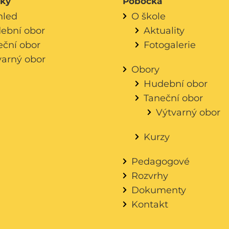
áky
Pobočka
hled
O škole
ební obor
Aktuality
eční obor
Fotogalerie
varný obor
Obory
Hudební obor
Taneční obor
Výtvarný obor
Kurzy
Pedagogové
Rozvrhy
Dokumenty
Kontakt