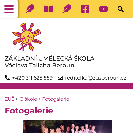
ZÁKLADNÍ UMĚLECKÁ ŠKOLA
Václava Talicha Beroun
+420 311 625 559
reditelka@zusberoun.cz
ZUŠ
>
O škole
>
Fotogalerie
Fotogalerie