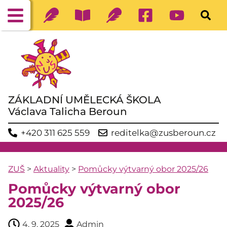
ZÁKLADNÍ UMĚLECKÁ ŠKOLA
Václava Talicha Beroun
+420 311 625 559
reditelka@zusberoun.cz
ZUŠ
>
Aktuality
>
Pomůcky výtvarný obor 2025/26
Pomůcky výtvarný obor
2025/26
4. 9. 2025
Admin