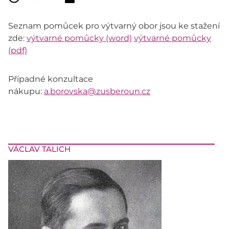
Seznam pomůcek pro výtvarný obor jsou ke stažení
zde:
výtvarné pomůcky (word)
výtvarné pomůcky
(pdf)
Případné konzultace
nákupu:
a.borovska@zusberoun.cz
VÁCLAV TALICH