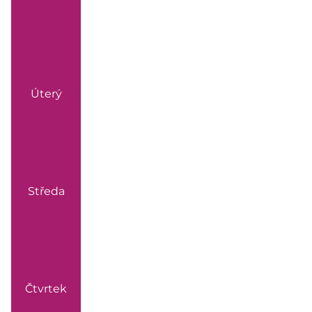
Úterý
Středa
Čtvrtek