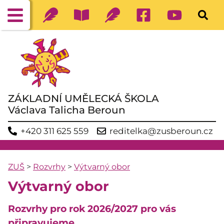
ZÁKLADNÍ UMĚLECKÁ ŠKOLA
Václava Talicha Beroun
+420 311 625 559
reditelka@zusberoun.cz
ZUŠ
>
Rozvrhy
>
Výtvarný obor
Výtvarný obor
Rozvrhy pro rok 2026/2027 pro vás
připravujeme