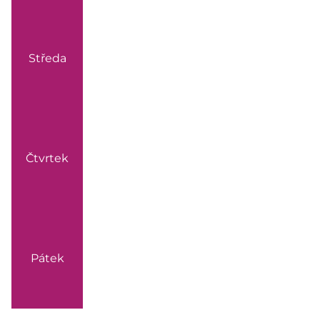
Středa
Čtvrtek
Pátek