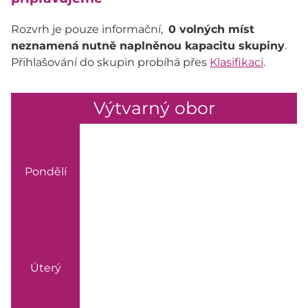
Rozvrh je pouze informační,
0 volných míst
neznamená
nutně naplněnou kapacitu skupiny
.
Přihlašování do skupin probíhá přes
Klasifikaci
.
Výtvarný obor
Pondělí
Úterý