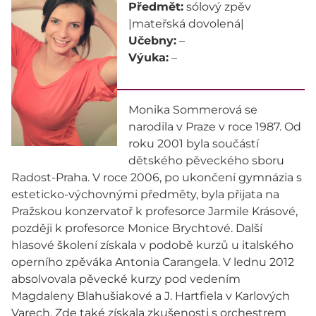
Předmět:
sólový zpěv
|mateřská dovolená|
Učebny:
–
Výuka:
–
Monika Sommerová se
narodila v Praze v roce 1987. Od
roku 2001 byla součástí
dětského pěveckého sboru
Radost-Praha. V roce 2006, po ukončení gymnázia s
esteticko-výchovnými předměty, byla přijata na
Pražskou konzervatoř k profesorce Jarmile Krásové,
později k profesorce Monice Brychtové. Další
hlasové školení získala v podobě kurzů u italského
operního zpěváka Antonia Carangela. V lednu 2012
absolvovala pěvecké kurzy pod vedením
Magdaleny Blahušiakové a J. Hartfiela v Karlových
Varech. Zde také získala zkušenosti s orchestrem