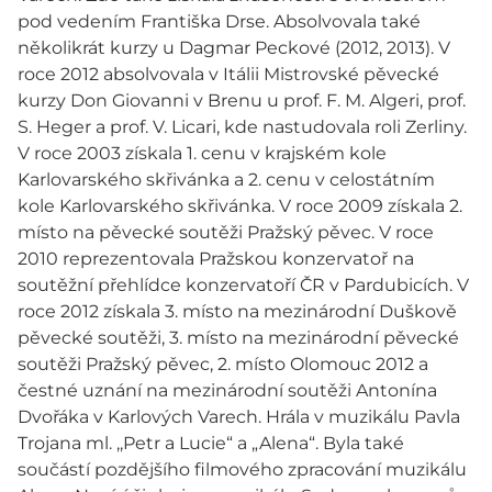
pod vedením Františka Drse. Absolvovala také
několikrát kurzy u Dagmar Peckové (2012, 2013). V
roce 2012 absolvovala v Itálii Mistrovské pěvecké
kurzy Don Giovanni v Brenu u prof. F. M. Algeri, prof.
S. Heger a prof. V. Licari, kde nastudovala roli Zerliny.
V roce 2003 získala 1. cenu v krajském kole
Karlovarského skřivánka a 2. cenu v celostátním
kole Karlovarského skřivánka. V roce 2009 získala 2.
místo na pěvecké soutěži Pražský pěvec. V roce
2010 reprezentovala Pražskou konzervatoř na
soutěžní přehlídce konzervatoří ČR v Pardubicích. V
roce 2012 získala 3. místo na mezinárodní Duškově
pěvecké soutěži, 3. místo na mezinárodní pěvecké
soutěži Pražský pěvec, 2. místo Olomouc 2012 a
čestné uznání na mezinárodní soutěži Antonína
Dvořáka v Karlových Varech. Hrála v muzikálu Pavla
Trojana ml. ,,Petr a Lucie“ a „Alena“. Byla také
součástí pozdějšího filmového zpracování muzikálu