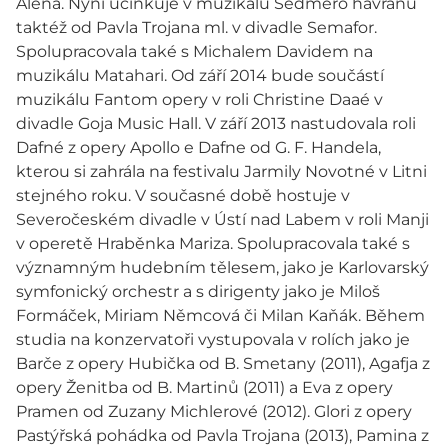
Alena. Nyní účinkuje v muzikálu Sedmero havranů
taktéž od Pavla Trojana ml. v divadle Semafor.
Spolupracovala také s Michalem Davidem na
muzikálu Matahari. Od září 2014 bude součástí
muzikálu Fantom opery v roli Christine Daaé v
divadle Goja Music Hall. V září 2013 nastudovala roli
Dafné z opery Apollo e Dafne od G. F. Handela,
kterou si zahrála na festivalu Jarmily Novotné v Litni
stejného roku. V současné době hostuje v
Severočeském divadle v Ústí nad Labem v roli Manji
v operetě Hraběnka Mariza. Spolupracovala také s
významným hudebním tělesem, jako je Karlovarský
symfonický orchestr a s dirigenty jako je Miloš
Formáček, Miriam Němcová či Milan Kaňák. Během
studia na konzervatoři vystupovala v rolích jako je
Barče z opery Hubička od B. Smetany (2011), Agafja z
opery Ženitba od B. Martinů (2011) a Eva z opery
Pramen od Zuzany Michlerové (2012). Glori z opery
Pastýřská pohádka od Pavla Trojana (2013), Pamina z