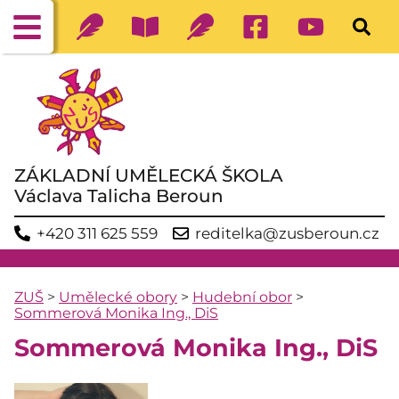
ZÁKLADNÍ UMĚLECKÁ ŠKOLA
Václava Talicha Beroun
+420 311 625 559
reditelka@zusberoun.cz
ZUŠ
>
Umělecké obory
>
Hudební obor
>
Sommerová Monika Ing., DiS
Sommerová Monika Ing., DiS