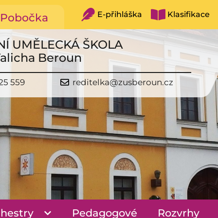
E-přihláška
Klasifikace
Pobočka
NÍ UMĚLECKÁ ŠKOLA
Talicha Beroun
25 559
reditelka@zusberoun.cz
hestry
Pedagogové
Rozvrhy