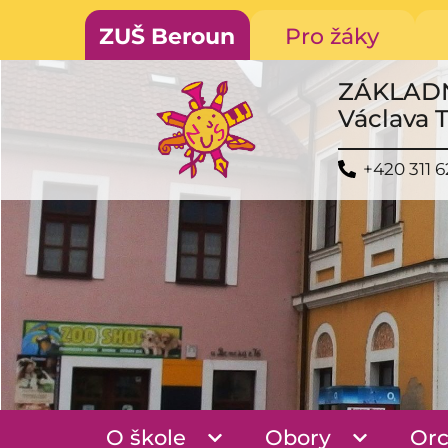
ZUŠ Beroun
Pro žáky
ZÁKLAD
Václava 
+420 311 6
O škole
Obory
Orc