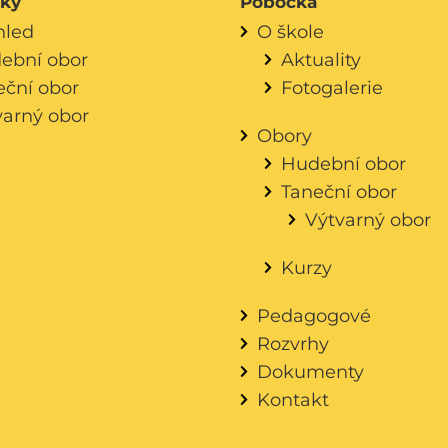
áky
Pobočka
hled
O škole
ební obor
Aktuality
eční obor
Fotogalerie
varný obor
Obory
Hudební obor
Taneční obor
Výtvarný obor
Kurzy
Pedagogové
Rozvrhy
Dokumenty
Kontakt