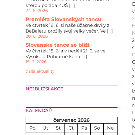
B
kterou pořádá ZUŠ […]
24. 6. 2026
v
2
Premiéra Slovanských tanců
Ve čtvrtek 18. 6. si naše úžasné dívky z
H
BeBaletu prožily svůj velký večer. Ve […]
K
20. 6. 2026
2
Slovanské tance se blíží
s
Ve čtvrtek 18. 6. a v neděli 21. 6. se ve
D
Vysoké u Příbramě koná […]
15. 6. 2026
O
v
další aktuality
z
v
NEJBLIŽŠÍ AKCE
b
n
N
KALENDÁŘ
L
t
červenec 2026
N
Po
Út
St
Čt
Pá
So
Ne
H