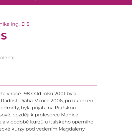
ka Ing., DiS
iS
olená|
e v roce 1987. Od roku 2001 byla
Radost-Praha. V roce 2006, po ukončení
dměty, byla přijata na Pražskou
sové, později k profesorce Monice
kala v podobě kurzů u italského operního
ěvecké kurzy pod vedením Magdaleny