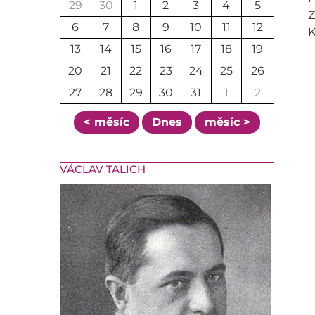
29
30
1
2
3
4
5
Z
6
7
8
9
10
11
12
K
13
14
15
16
17
18
19
20
21
22
23
24
25
26
27
28
29
30
31
1
2
< měsíc
Dnes
měsíc >
VÁCLAV TALICH