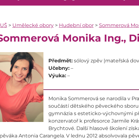
ZUŠ
>
Umělecké obory
>
Hudební obor
>
Sommerová Moni
Sommerová Monika Ing., D
Předmět:
sólový zpěv |mateřská dov
Učebny:
–
Výuka:
–
Monika Sommerová se narodila v Praz
součástí dětského pěveckého sboru 
gymnázia s esteticko-výchovnými pře
konzervatoř k profesorce Jarmile Krá
Brychtové. Další hlasové školení zís
pěváka Antonia Carangela. V lednu 2012 absolvovala p