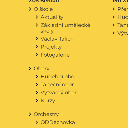
ZUŠ Beroun
Pro ž
O škole
Pře
Aktuality
Hud
Základní umělecké
Tan
školy
Výt
Václav Talich
Projekty
Fotogalerie
Obory
Hudební obor
Taneční obor
Výtvarný obor
Kurzy
Orchestry
ODDechovka