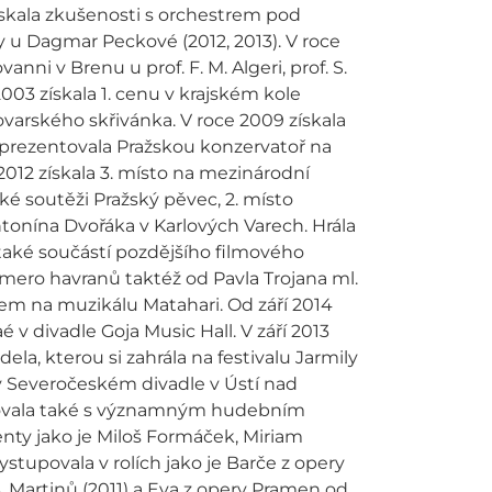
získala zkušenosti s orchestrem pod
y u Dagmar Peckové (2012, 2013). V roce
nni v Brenu u prof. F. M. Algeri, prof. S.
 2003 získala 1. cenu v krajském kole
ovarského skřivánka. V roce 2009 získala
eprezentovala Pražskou konzervatoř na
2012 získala 3. místo na mezinárodní
é soutěži Pražský pěvec, 2. místo
onína Dvořáka v Karlových Varech. Hrála
a také součástí pozdějšího filmového
mero havranů taktéž od Pavla Trojana ml.
em na muzikálu Matahari. Od září 2014
v divadle Goja Music Hall. V září 2013
ela, kterou si zahrála na festivalu Jarmily
v Severočeském divadle v Ústí nad
acovala také s významným hudebním
enty jako je Miloš Formáček, Miriam
tupovala v rolích jako je Barče z opery
. Martinů (2011) a Eva z opery Pramen od