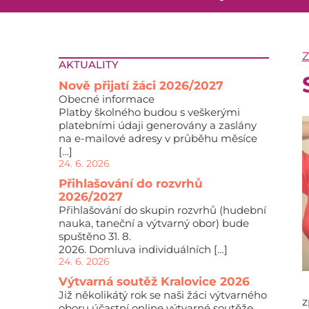
AKTUALITY
Nově přijatí žáci 2026/2027
Obecné informace
Platby školného budou s veškerými
platebními údaji generovány a zaslány
na e-mailové adresy v průběhu měsíce
[…]
24. 6. 2026
Přihlašování do rozvrhů
2026/2027
Přihlašování do skupin rozvrhů (hudební
nauka, taneční a výtvarný obor) bude
spuštěno 31. 8.
2026. Domluva individuálních […]
24. 6. 2026
Výtvarná soutěž Kralovice 2026
Již několikátý rok se naši žáci výtvarného
z
oboru účastní online výtvarné soutěže,