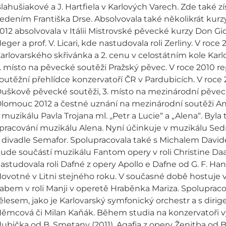
lahušiakové a J. Hartfiela v Karlových Varech. Zde také 
edením Františka Drse. Absolvovala také několikrát kurz
012 absolvovala v Itálii Mistrovské pěvecké kurzy Don Giova
eger a prof. V. Licari, kde nastudovala roli Zerliny. V roce
arlovarského skřivánka a 2. cenu v celostátním kole Karl
. místo na pěvecké soutěži Pražský pěvec. V roce 2010 r
outěžní přehlídce konzervatoří ČR v Pardubicích. V roce 
uškově pěvecké soutěži, 3. místo na mezinárodní pěveck
lomouc 2012 a čestné uznání na mezinárodní soutěži Ant
 muzikálu Pavla Trojana ml. ,,Petr a Lucie“ a „Alena“. Byl
pracování muzikálu Alena. Nyní účinkuje v muzikálu Sed
 divadle Semafor. Spolupracovala také s Michalem David
ude součástí muzikálu Fantom opery v roli Christine Daaé 
astudovala roli Dafné z opery Apollo e Dafne od G. F. Hand
ovotné v Litni stejného roku. V současné době hostuje 
abem v roli Manji v operetě Hraběnka Mariza. Spolupr
ělesem, jako je Karlovarský symfonický orchestr a s dirig
ěmcová či Milan Kaňák. Během studia na konzervatoři vys
ubička od B. Smetany (2011), Agafja z opery Ženitba od B