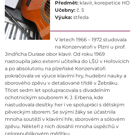
Předmět:
klavír, korepetice HO
Učebny:
č. 5
Výuka:
středa
V letech 1966 – 1972 studovala
na Konzervatoři v Plzni u prof.
Jindřicha Durase obor klavír. Od roku 1969
nastoupila jako externí učitelka do LŠÚ v Hořovicích
a po absolutoriu na plzeňské Konzervatoři
pokračovala ve výuce klavírní hry, hudební nauky a
sborového zpěvu v detašované třídě v Žebráku.
Třicet sedm let spolupracovala s divadelním
ochotnickým souborem K. J. Erbena, kde
nastudovala desítky her i ve spolupráci s dětským
pěveckým sborem. Se svými žáky se účastnila
mnoha soutěží v klavírní hře, sborovém a sólovém
zpěvu. Někteří z nich dosáhli mnoha úspěchů v
celorepublikovém měřítku.