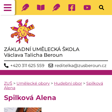
ZÁKLADNÍ UMĚLECKÁ ŠKOLA
Václava Talicha Beroun
+420 311 625 559
reditelka@zusberoun.cz
ZUŠ
>
Umělecké obory
>
Hudební obor
>
Spilková
Alena
Spilková Alena