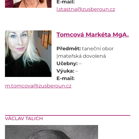
E-mail:
l.stastna@zusberoun.cz
Tomcová Markéta MgA.
Předmět:
taneční obor
Učebny:
Výuka:
E-mail:
m.tomcova@zusberoun.cz
VÁCLAV TALICH