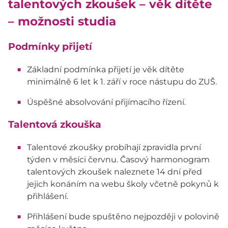
talentových zkoušek – věk dítěte
– možnosti studia
Podmínky přijetí
Základní podmínka přijetí je věk dítěte
minimálně 6 let k 1. září v roce nástupu do ZUŠ.
Úspěšné absolvování přijímacího řízení.
Talentová zkouška
Talentové zkoušky probíhají zpravidla první
týden v měsíci červnu. Časový harmonogram
talentových zkoušek naleznete 14 dní před
jejich konáním na webu školy včetně pokynů k
přihlášení.
Přihlášení bude spuštěno nejpozději v polovině