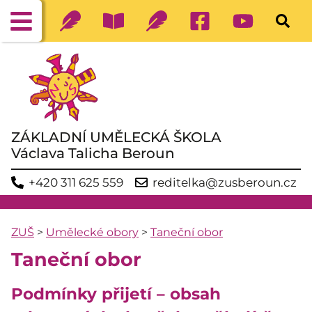
ZÁKLADNÍ UMĚLECKÁ ŠKOLA
Václava Talicha Beroun
+420 311 625 559
reditelka@zusberoun.cz
ZUŠ
>
Umělecké obory
>
Taneční obor
Taneční obor
Podmínky přijetí – obsah