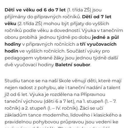
Děti ve věku od 6 do 7
let
(1. třída ZŠ) jsou
přijímány do přípravných ročníků.
Děti od 7 let
věku
(2. třída ZŠ) mohou být přijaty do vyšších
ročníků podle věku a dovedností. Výuka v tanečním
oboru probíhá jednou týdně po dobu
jedné a půl
hodiny
v přípravných ročnících a
tří vyučovacích
hodin
ve vyšších ročnících. Součástí výuky pro
pedagogem vybrané žáky jsou jednou týdně další
dvě vyučovací hodiny
Baletní soubor
.
Studiu tance se na naší škole věnují děti, které mají
nejen radost z pohybu, ale i taneční nadání a talent
již od 6 let. Výuka je rozdělena na Přípravnou
taneční výchovu (děti 6 a 7 let), na 1. stupeň (1. – 7.
ročník) a 2. stupeň (I. – IV. ročník). Žáci se učí
základům tance moderního, lidového i klasického a
pravidelnou pohybovou průpravou jsou vedeni ke