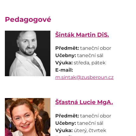
Pedagogové
Šinták Martin DiS.
Předmět:
Učebny:
Výuka:
E-mail:
m.sintak@zusberoun.cz
Šťastná Lucie MgA.
Předmět:
Učebny:
Výuka: