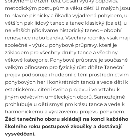
správnému držení těla. Obsah výuky odpovídá
metodickým postupům a věku dětí. U malých jsou
to hlavně písničky a říkadla vyjádřená pohybem, u
větších pak lidový tanec a tanec klasický (balet), u
největších přidáváme historický tanec – období
renesance nebo baroka. Všechny ročníky však mají
společné – výuku pohybové průpravy, která je
základem pro všechny druhy tance a všechny
věkové kategorie. Pohybová průprava je současně
velkým přínosem pro fyzický růst dítěte Taneční
projev podporuje i hudební cítění prostřednictvím
pohybových her i konkrétních tanců a vede děti k
estetickému cítění svého projevu i ve vztahu k
jiným odvětvím uměleckých oborů. Samozřejmě
prohlubuje u dětí smysl pro krásu tance a vede k
harmonickému a výrazovému projevu pohybem.
Žáci tanečního oboru skládají na konci každého
školního roku postupové zkoušky a dostávají
vysvědčení.