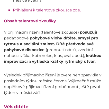
měsíce května.
Přihlášení k talentové zkoušce zde.
Obsah talentové zkoušky
V přijímacím řízení (talentové zkoušce)
posuzují
pedagogové
pohybové vlohy dítěte, smysl pro
rytmus a sociální zralost. Dítě předvede své
pohybové dispozice
(propnutí nártů, zvedání
nohou, svíčka, kotrmelec, klus, cval apod.),
krátkou
improvizaci
a
vytleská krátký rytmický útvar
.
Výsledek přijímacího řízení je zveřejněn zpravidla v
posledním týdnu měsíce června. Výjimečně může
doplňkové přijímací řízení proběhnout ještě první
týden v měsíci září.
Věk dítěte