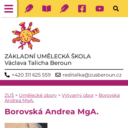
ZÁKLADNÍ UMĚLECKÁ ŠKOLA
Václava Talicha Beroun
+420 311 625 559
reditelka@zusberoun.cz
ZUŠ
>
Umělecké obory
>
Výtvarný obor
>
Borovská
Andrea MgA.
Borovská Andrea MgA.