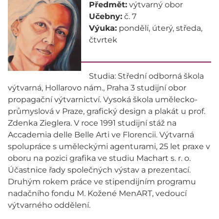
Předmět:
výtvarný obor
Učebny:
č. 7
Výuka:
pondělí, úterý, středa,
čtvrtek
Studia: Střední odborná škola
výtvarná, Hollarovo nám., Praha 3 studijní obor
propagační výtvarnictví. Vysoká škola umělecko-
průmyslová v Praze, grafický design a plakát u prof.
Zdenka Zieglera. V roce 1991 studijní stáž na
Accademia delle Belle Arti ve Florencii. Výtvarná
spolupráce s uměleckými agenturami, 25 let praxe v
oboru na pozici grafika ve studiu Machart s. r. o.
Účastnice řady společných výstav a prezentací.
Druhým rokem práce ve stipendijním programu
nadačního fondu M. Kožené MenART, vedoucí
výtvarného oddělení.