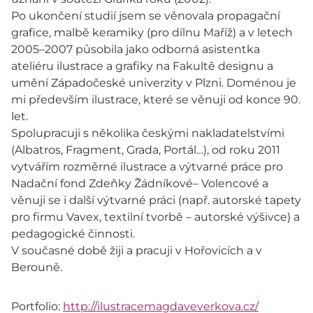
Po ukončení studií jsem se věnovala propagační
grafice, malbě keramiky (pro dílnu Maříž) a v letech
2005–2007 působila jako odborná asistentka
ateliéru ilustrace a grafiky na Fakultě designu a
umění Západočeské univerzity v Plzni. Doménou je
mi především ilustrace, které se věnuji od konce 90.
let.
Spolupracuji s několika českými nakladatelstvími
(Albatros, Fragment, Grada, Portál…), od roku 2011
vytvářím rozměrné ilustrace a výtvarné práce pro
Nadační fond Zdeňky Žádníkové– Volencové a
věnuji se i další výtvarné práci (např. autorské tapety
pro firmu Vavex, textilní tvorbě – autorské výšivce) a
pedagogické činnosti.
V současné době žiji a pracuji v Hořovicích a v
Berouně.
Portfolio:
http://ilustracemagdaveverkova.cz/