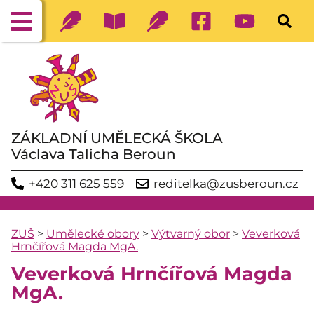
ZÁKLADNÍ UMĚLECKÁ ŠKOLA
Václava Talicha Beroun
+420 311 625 559
reditelka@zusberoun.cz
ZUŠ
>
Umělecké obory
>
Výtvarný obor
>
Veverková
Hrnčířová Magda MgA.
Veverková Hrnčířová Magda
MgA.