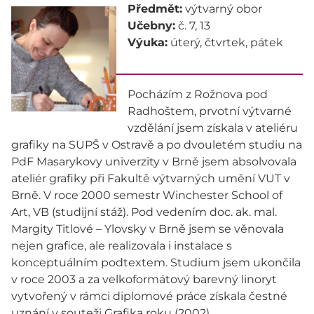
Předmět:
výtvarný obor
Učebny:
č. 7, 13
Výuka:
úterý, čtvrtek, pátek
Pocházím z Rožnova pod
Radhoštem, prvotní výtvarné
vzdělání jsem získala v ateliéru
grafiky na SUPŠ v Ostravě a po dvouletém studiu na
PdF Masarykovy univerzity v Brně jsem absolvovala
ateliér grafiky při Fakultě výtvarných umění VUT v
Brně. V roce 2000 semestr Winchester School of
Art, VB (studijní stáž). Pod vedením doc. ak. mal.
Margity Titlové – Ylovsky v Brně jsem se věnovala
nejen grafice, ale realizovala i instalace s
konceptuálním podtextem. Studium jsem ukončila
v roce 2003 a za velkoformátový barevný linoryt
vytvořený v rámci diplomové práce získala čestné
uznání v souteži Grafika roku (2002).