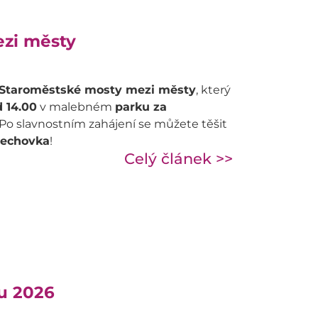
zi městy
Staroměstské mosty mezi městy
, který
d 14.00
v malebném
parku za
 Po slavnostním zahájení se můžete těšit
echovka
!
Celý článek >>
u 2026