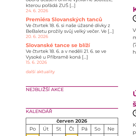
kterou pořádá ZUŠ […]
24. 6. 2026
Premiéra Slovanských tanců
Ve čtvrtek 18. 6. si naše úžasné dívky z
V
BeBaletu prožily svůj velký večer. Ve […]
20. 6. 2026
m
(
Slovanské tance se blíží
Ve čtvrtek 18. 6. a v neděli 21. 6. se ve
h
Vysoké u Příbramě koná […]
15. 6. 2026
další aktuality
NEJBLIŽŠÍ AKCE
KALENDÁŘ
červen 2026
K
Po
Út
St
Čt
Pá
So
Ne
p