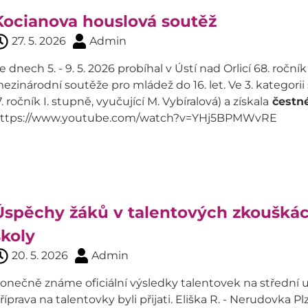
Kocianova houslová soutěž
27. 5. 2026
Admin
e dnech 5. - 9. 5. 2026 probíhal v Ústí nad Orlicí 68. roč
ezinárodní soutěže pro mládež do 16. let. Ve 3. kategorii
7. ročník I. stupně, vyučující M. Vybíralová) a získala
čestné
ttps://www.youtube.com/watch?v=YHj5BPMWvRE
Úspěchy žáků v talentových zkouškác
školy
20. 5. 2026
Admin
onečně známe oficiální výsledky talentovek na střední u
říprava na talentovky byli přijati. Eliška R. - Nerudovka Pl