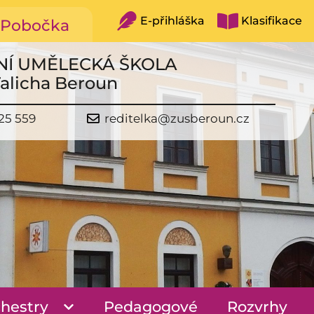
E-přihláška
Klasifikace
Pobočka
NÍ UMĚLECKÁ ŠKOLA
Talicha Beroun
25 559
reditelka@zusberoun.cz
hestry
Pedagogové
Rozvrhy