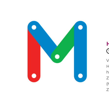
V
H
h
Z
(
Z