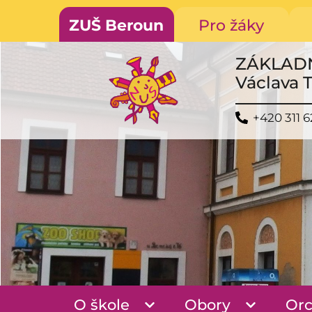
ZUŠ Beroun
Pro žáky
ZÁKLAD
Václava 
+420 311 6
O škole
Obory
Orc