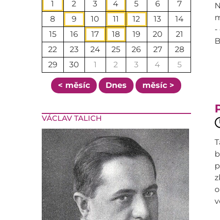
1
2
3
4
5
6
7
N
m
8
9
10
11
12
13
14
-
15
16
17
18
19
20
21
B
22
23
24
25
26
27
28
29
30
1
2
3
4
5
< měsíc
Dnes
měsíc >
VÁCLAV TALICH
T
b
p
z
o
v