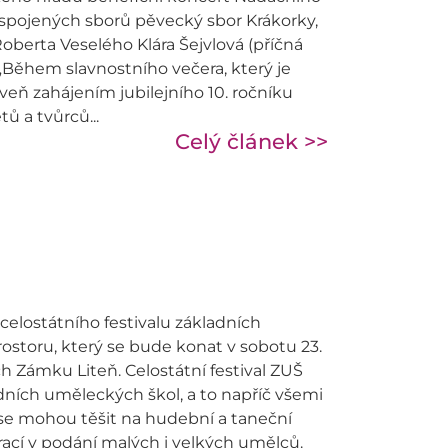
 spojených sborů pěvecký sbor Krákorky,
oberta Veselého Klára Šejvlová (příčná
 „Během slavnostního večera, který je
veň zahájením jubilejního 10. ročníku
ů a tvůrců...
Celý článek >>
 celostátního festivalu základních
storu, který se bude konat v sobotu 23.
h Zámku Liteň. Celostátní festival ZUŠ
ních uměleckých škol, a to napříč všemi
se mohou těšit na hudební a taneční
ací v podání malých i velkých umělců.