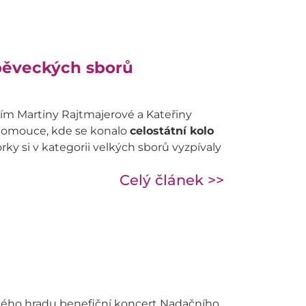
 pěveckých sborů
ím Martiny Rajtmajerové a Kateřiny
Olomouce, kde se konalo
celostátní kolo
rky si v kategorii velkých sborů vyzpívaly
Celý článek >>
kého hradu benefiční koncert Nadačního