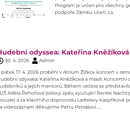
Program je určen pro všechny ge
podpoře Zámku Liteň, z.s.
Hudební odyssea: Kateřina Kněžíková
30. 4. 2026
Admin
 pátek 17. 4. 2026 proběhl v Atrium Žižkov koncert v rá
udební odyssea: Kateřina Kněžíková a mladí. Koncertní 
udebníků a jejich mentorů. Během večera se představil
UŠ Adéla Řehořová (sólový zpěv, vyučující Renée Nacht
housle) a za klavírního doprovodu Ladislavy Kaspříkové p
a videozáznam děkujeme Petru Petrášovi. ...