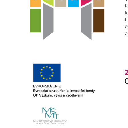
f
l
f
o
c