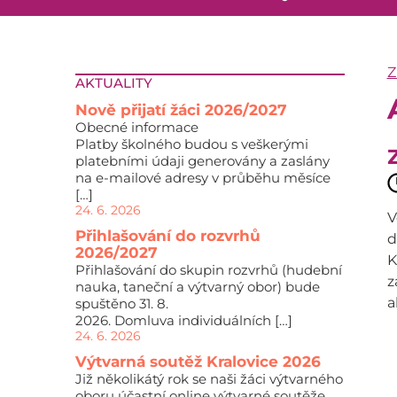
Z
AKTUALITY
Nově přijatí žáci 2026/2027
Obecné informace
Platby školného budou s veškerými
platebními údaji generovány a zaslány
na e-mailové adresy v průběhu měsíce
[…]
24. 6. 2026
V
Přihlašování do rozvrhů
d
2026/2027
K
Přihlašování do skupin rozvrhů (hudební
z
nauka, taneční a výtvarný obor) bude
a
spuštěno 31. 8.
2026. Domluva individuálních […]
24. 6. 2026
Výtvarná soutěž Kralovice 2026
Již několikátý rok se naši žáci výtvarného
oboru účastní online výtvarné soutěže,