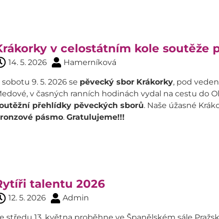
Krákorky v celostátním kole soutěže
14. 5. 2026
Hamerníková
 sobotu 9. 5. 2026 se
pěvecký sbor
Krákorky
, pod veden
edové, v časných ranních hodinách vydal na cestu do 
outěžní přehlídky pěveckých sborů
. Naše úžasné Kráko
ronzové pásmo
.
Gratulujeme!!!
Rytíři talentu 2026
12. 5. 2026
Admin
e středu 13. května proběhne ve Španělském sále Pražs