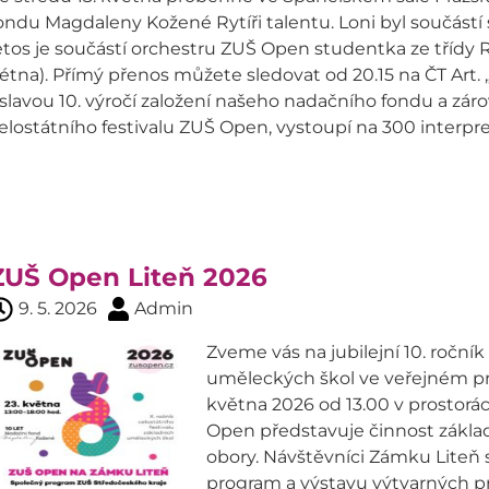
ondu Magdaleny Kožené Rytíři talentu. Loni byl součástí
etos je součástí orchestru ZUŠ Open studentka ze třídy R
létna). Přímý přenos můžete sledovat od 20.15 na ČT Art.
slavou 10. výročí založení našeho nadačního fondu a záro
elostátního festivalu ZUŠ Open, vystoupí na 300 interpret
ZUŠ Open Liteň 2026
9. 5. 2026
Admin
Zveme vás na jubilejní 10. ročník
uměleckých škol ve veřejném pro
května 2026 od 13.00 v prostorác
Open představuje činnost základ
obory. Návštěvníci Zámku Liteň 
program a výstavu výtvarných pr