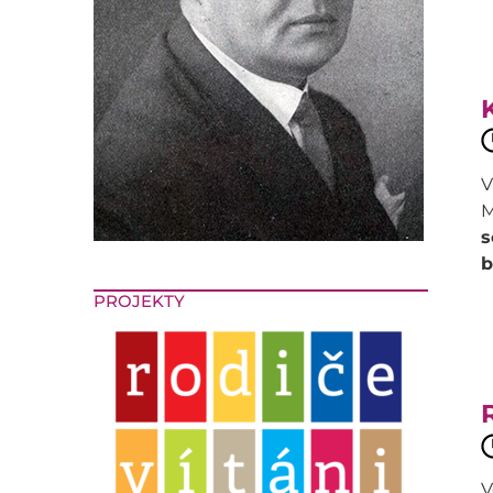
V
M
s
b
PROJEKTY
V