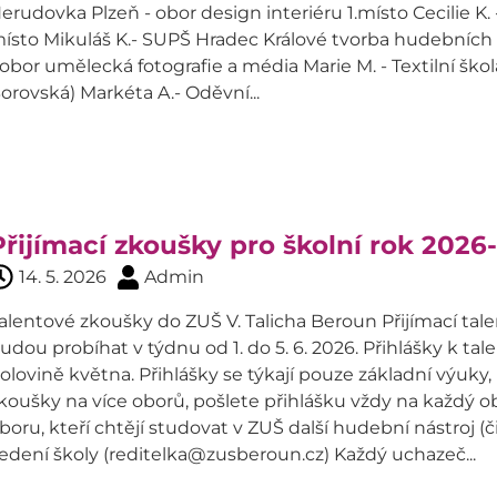
erudovka Plzeň - obor design interiéru 1.místo Cecilie K. - 
ísto Mikuláš K.- SUPŠ Hradec Králové tvorba hudebních n
 obor umělecká fotografie a média Marie M. - Textilní ško
orovská) Markéta A.- Oděvní...
Přijímací zkoušky pro školní rok 2026
14. 5. 2026
Admin
alentové zkoušky do ZUŠ V. Talicha Beroun Přijímací tal
udou probíhat v týdnu od 1. do 5. 6. 2026. Přihlášky k
olovině května. Přihlášky se týkají pouze základní výuky,
koušky na více oborů, pošlete přihlášku vždy na každý o
boru, kteří chtějí studovat v ZUŠ další hudební nástroj (č
edení školy (reditelka@zusberoun.cz) Každý uchazeč...