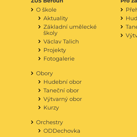
ZUŠ Beroun
Pro ž
O škole
Pře
Aktuality
Hud
Základní umělecké
Tan
školy
Výt
Václav Talich
Projekty
Fotogalerie
Obory
Hudební obor
Taneční obor
Výtvarný obor
Kurzy
Orchestry
ODDechovka