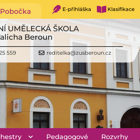
E-přihláška
Klasifikace
Pobočka
NÍ UMĚLECKÁ ŠKOLA
Talicha Beroun
25 559
reditelka@zusberoun.cz
hestry
Pedagogové
Rozvrhy