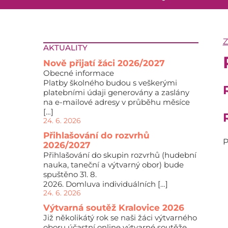
AKTUALITY
Nově přijatí žáci 2026/2027
Obecné informace
Platby školného budou s veškerými
platebními údaji generovány a zaslány
na e-mailové adresy v průběhu měsíce
[…]
24. 6. 2026
Přihlašování do rozvrhů
P
2026/2027
Přihlašování do skupin rozvrhů (hudební
nauka, taneční a výtvarný obor) bude
spuštěno 31. 8.
2026. Domluva individuálních […]
24. 6. 2026
Výtvarná soutěž Kralovice 2026
Již několikátý rok se naši žáci výtvarného
oboru účastní online výtvarné soutěže,