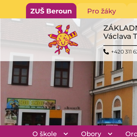
ZUŠ Beroun
Pro žáky
ZÁKLAD
Václava 
+420 311 6
O škole
Obory
Orc