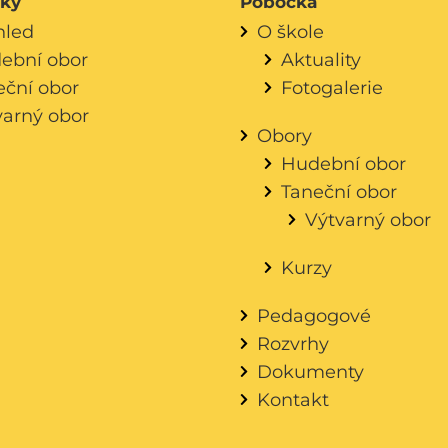
áky
Pobočka
hled
O škole
ební obor
Aktuality
eční obor
Fotogalerie
varný obor
Obory
Hudební obor
Taneční obor
Výtvarný obor
Kurzy
Pedagogové
Rozvrhy
Dokumenty
Kontakt