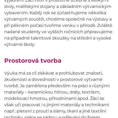
vyjádření. Žáci tvoří v prostorné učebně s velikými
stoly, malířskými stojany a základním výtvarnickým
vybavením. Každý rok se zúčastňujeme několika
výtvarných soutěží, chodíme společně na výstavy a
při pěkném počasí tvoříme venku v přírodě. Zvláště
nadané studenty ve vyšších ročnících připravujeme
na případné talentové zkoušky na střední a vysoké
výtvarné školy.
Prostorová tvorba
Výuka má za cíl získávat a prohlubovat znalosti,
zkušenosti a dovednosti v prostorové výtvarné
tvorbě. Je zaměřena především na práci s různými
materiály – keramickou hlínou, dráty, textilem,
modelovací hmotou, přírodninami apod. Žáci se
však učí pracovat i s jinými materiály a technikami
např.: pletení z proutí a slámy, tkaní a jiné textilní
techniky, práce se sádrou a odlévání do forem,