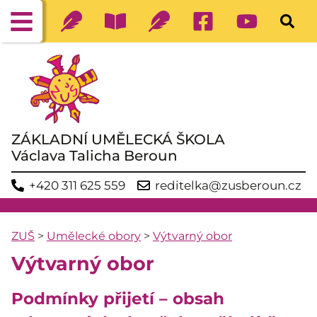
ZÁKLADNÍ UMĚLECKÁ ŠKOLA
Václava Talicha Beroun
+420 311 625 559
reditelka@zusberoun.cz
ZUŠ
>
Umělecké obory
>
Výtvarný obor
Výtvarný obor
Podmínky přijetí – obsah