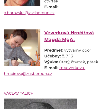
E-mail:
a.borovska@zusberoun.cz
Veverková Hrnčířová
Magda MgA.
Předmět:
Učebny:
Výuka:
E-mail:
m.veverkova-
hrncirova@zusberoun.cz
VÁCLAV TALICH