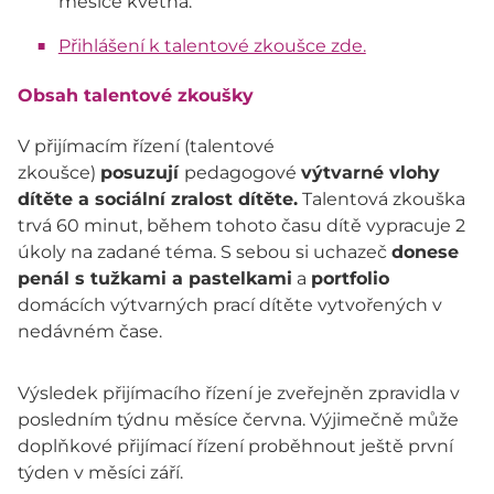
měsíce května.
Přihlášení k talentové zkoušce zde.
Obsah talentové zkoušky
V přijímacím řízení (talentové
zkoušce)
posuzují
pedagogové
výtvarné vlohy
dítěte a sociální zralost dítěte.
Talentová zkouška
trvá 60 minut, během tohoto času dítě vypracuje 2
úkoly na zadané téma. S sebou si uchazeč
donese
penál s tužkami a pastelkami
a
portfolio
domácích výtvarných prací dítěte vytvořených v
nedávném čase.
Výsledek přijímacího řízení je zveřejněn zpravidla v
posledním týdnu měsíce června. Výjimečně může
doplňkové přijímací řízení proběhnout ještě první
týden v měsíci září.