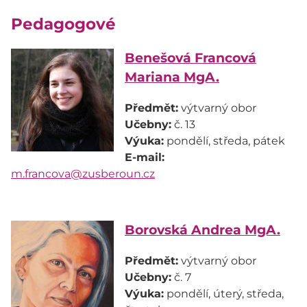
Pedagogové
Benešová Francová
Mariana MgA.
Předmět:
Učebny:
Výuka:
E-mail:
m.francova@zusberoun.cz
Borovská Andrea MgA.
Předmět:
Učebny:
Výuka:
pondělí, úterý, středa,