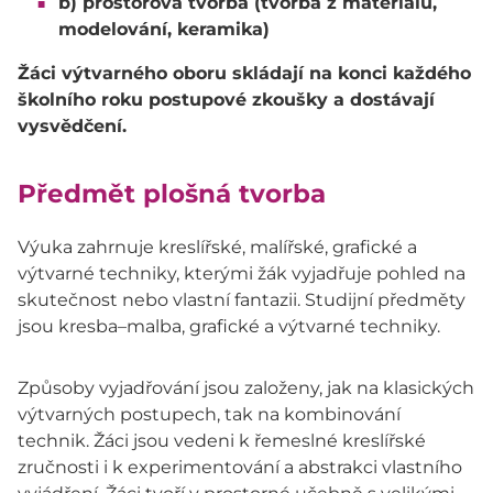
b) prostorová tvorba (tvorba z materiálů,
modelování, keramika)
Žáci výtvarného oboru skládají na konci každého
školního roku postupové zkoušky a dostávají
vysvědčení.
Předmět plošná tvorba
Výuka zahrnuje kreslířské, malířské, grafické a
výtvarné techniky, kterými žák vyjadřuje pohled na
skutečnost nebo vlastní fantazii. Studijní předměty
jsou kresba–malba, grafické a výtvarné techniky.
Způsoby vyjadřování jsou založeny, jak na klasických
výtvarných postupech, tak na kombinování
technik. Žáci jsou vedeni k řemeslné kreslířské
zručnosti i k experimentování a abstrakci vlastního