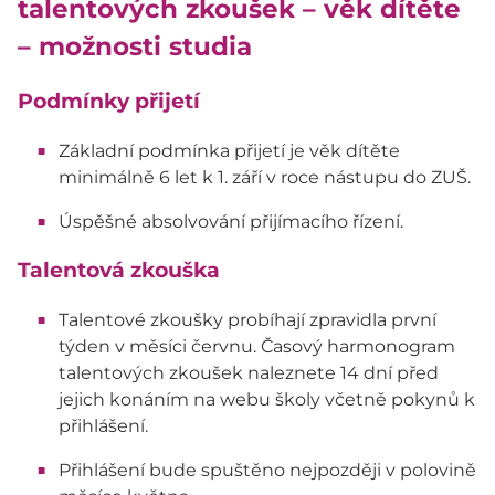
talentových zkoušek – věk dítěte
– možnosti studia
Podmínky přijetí
Základní podmínka přijetí je věk dítěte
minimálně 6 let k 1. září v roce nástupu do ZUŠ.
Úspěšné absolvování přijímacího řízení.
Talentová zkouška
Talentové zkoušky probíhají zpravidla první
týden v měsíci červnu. Časový harmonogram
talentových zkoušek naleznete 14 dní před
jejich konáním na webu školy včetně pokynů k
přihlášení.
Přihlášení bude spuštěno nejpozději v polovině