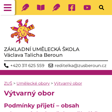
ZÁKLADNÍ UMĚLECKÁ ŠKOLA
Václava Talicha Beroun
+420 311 625 559
reditelka@zusberoun.cz
ZUŠ
>
Umělecké obory
>
Výtvarný obor
Výtvarný obor
Podmínky přijetí – obsah