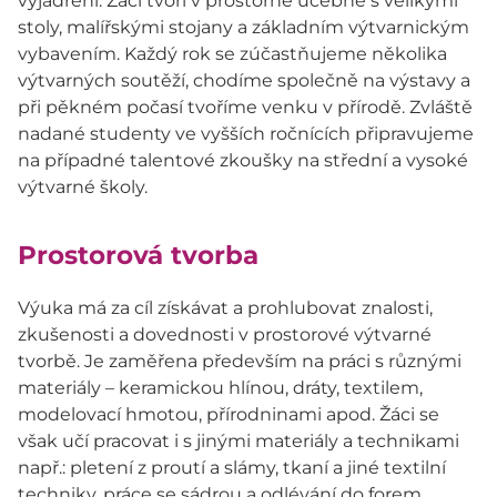
vyjádření. Žáci tvoří v prostorné učebně s velikými
stoly, malířskými stojany a základním výtvarnickým
vybavením. Každý rok se zúčastňujeme několika
výtvarných soutěží, chodíme společně na výstavy a
při pěkném počasí tvoříme venku v přírodě. Zvláště
nadané studenty ve vyšších ročnících připravujeme
na případné talentové zkoušky na střední a vysoké
výtvarné školy.
Prostorová tvorba
Výuka má za cíl získávat a prohlubovat znalosti,
zkušenosti a dovednosti v prostorové výtvarné
tvorbě. Je zaměřena především na práci s různými
materiály – keramickou hlínou, dráty, textilem,
modelovací hmotou, přírodninami apod. Žáci se
však učí pracovat i s jinými materiály a technikami
např.: pletení z proutí a slámy, tkaní a jiné textilní
techniky, práce se sádrou a odlévání do forem,