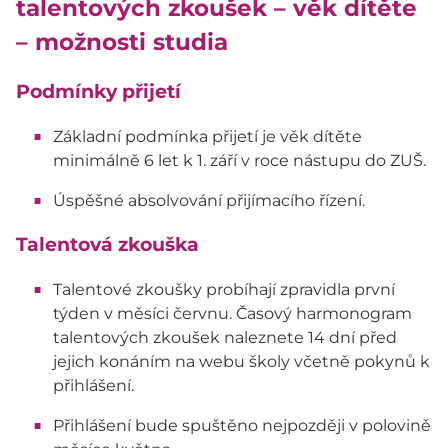
talentových zkoušek – věk dítěte
– možnosti studia
Podmínky přijetí
Základní podmínka přijetí je věk dítěte
minimálně 6 let k 1. září v roce nástupu do ZUŠ.
Úspěšné absolvování přijímacího řízení.
Talentová zkouška
Talentové zkoušky probíhají zpravidla první
týden v měsíci červnu. Časový harmonogram
talentových zkoušek naleznete 14 dní před
jejich konáním na webu školy včetně pokynů k
přihlášení.
Přihlášení bude spuštěno nejpozději v polovině