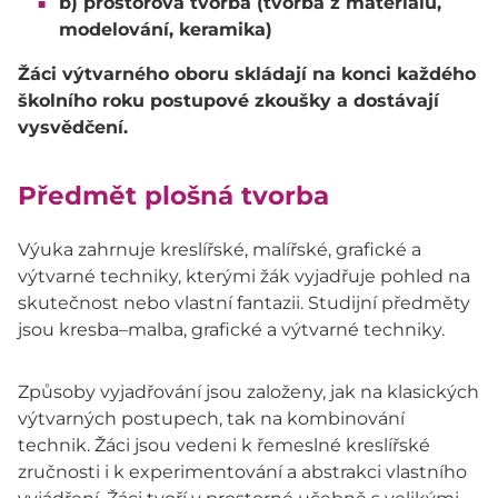
b) prostorová tvorba (tvorba z materiálů,
modelování, keramika)
Žáci výtvarného oboru skládají na konci každého
školního roku postupové zkoušky a dostávají
vysvědčení.
Předmět plošná tvorba
Výuka zahrnuje kreslířské, malířské, grafické a
výtvarné techniky, kterými žák vyjadřuje pohled na
skutečnost nebo vlastní fantazii. Studijní předměty
jsou kresba–malba, grafické a výtvarné techniky.
Způsoby vyjadřování jsou založeny, jak na klasických
výtvarných postupech, tak na kombinování
technik. Žáci jsou vedeni k řemeslné kreslířské
zručnosti i k experimentování a abstrakci vlastního