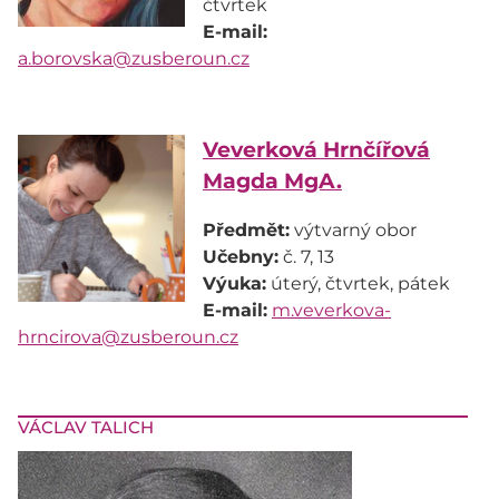
E-mail:
a.borovska@zusberoun.cz
Veverková Hrnčířová
Magda MgA.
Předmět:
Učebny:
Výuka:
E-mail:
m.veverkova-
hrncirova@zusberoun.cz
VÁCLAV TALICH