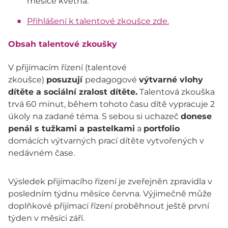
měsíce května.
Přihlášení k talentové zkoušce zde.
Obsah talentové zkoušky
V přijímacím řízení (talentové
zkoušce)
posuzují
pedagogové
výtvarné vlohy
dítěte a sociální zralost dítěte.
Talentová zkouška
trvá 60 minut, během tohoto času dítě vypracuje 2
úkoly na zadané téma. S sebou si uchazeč
donese
penál s tužkami a pastelkami
a
portfolio
domácích výtvarných prací dítěte vytvořených v
nedávném čase.
Výsledek přijímacího řízení je zveřejněn zpravidla v
posledním týdnu měsíce června. Výjimečně může
doplňkové přijímací řízení proběhnout ještě první
týden v měsíci září.