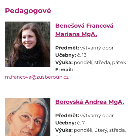
Pedagogové
Benešová Francová
Mariana MgA.
Předmět:
Učebny:
Výuka:
E-mail:
m.francova@zusberoun.cz
Borovská Andrea MgA.
Předmět:
Učebny:
Výuka:
pondělí, úterý, středa,